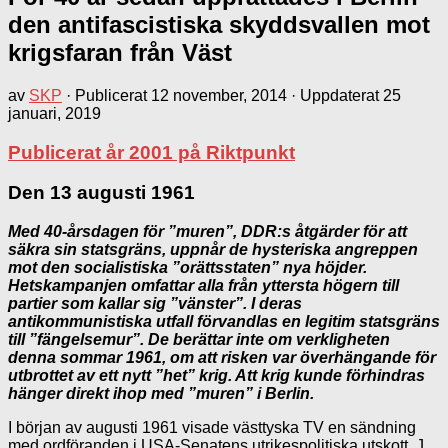
den antifascistiska skyddsvallen mot
krigsfaran från Väst
av
SKP
· Publicerat
12 november, 2014
· Uppdaterat
25
januari, 2019
Publicerat år 2001 på Riktpunkt
Den 13 augusti 1961
Med 40-årsdagen för ”muren”, DDR:s åtgärder för att
säkra sin statsgräns, uppnår de hysteriska angreppen
mot den socialistiska ”orättsstaten” nya höjder.
Hetskampanjen omfattar alla från yttersta högern till
partier som kallar sig ”vänster”. I deras
antikommunistiska utfall förvandlas en legitim statsgräns
till ”fängelsemur”. De berättar inte om verkligheten
denna sommar 1961, om att risken var överhängande för
utbrottet av ett nytt ”het” krig. Att krig kunde förhindras
hänger direkt ihop med ”muren” i Berlin.
I början av augusti 1961 visade västtyska TV en sändning
med ordföranden i USA-Senatens utrikespolitiska utskott, J