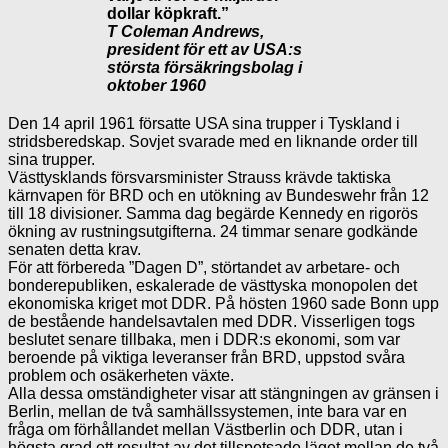
dollar köpkraft.”
T Coleman Andrews,
president för ett av USA:s
största försäkringsbolag i
oktober 1960
Den 14 april 1961 försatte USA sina trupper i Tyskland i
stridsberedskap. Sovjet svarade med en liknande order till
sina trupper.
Västtysklands försvarsminister Strauss krävde taktiska
kärnvapen för BRD och en utökning av Bundeswehr från 12
till 18 divisioner. Samma dag begärde Kennedy en rigorös
ökning av rustningsutgifterna. 24 timmar senare godkände
senaten detta krav.
För att förbereda ”Dagen D”, störtandet av arbetare- och
bonderepubliken, eskalerade de västtyska monopolen det
ekonomiska kriget mot DDR. På hösten 1960 sade Bonn upp
de bestående handelsavtalen med DDR. Visserligen togs
beslutet senare tillbaka, men i DDR:s ekonomi, som var
beroende på viktiga leveranser från BRD, uppstod svåra
problem och osäkerheten växte.
Alla dessa omständigheter visar att stängningen av gränsen i
Berlin, mellan de två samhällssystemen, inte bara var en
fråga om förhållandet mellan Västberlin och DDR, utan i
högsta grad ett resultat av det tillspetsade läget mellan de två