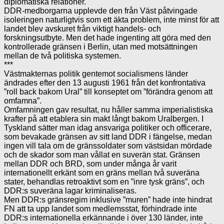
diplomatiska relationer.
DDR-medborgarna upplevde den från Väst påtvingade
isoleringen naturligtvis som ett äkta problem, inte minst för att
landet blev avskuret från viktigt handels- och
forskningsutbyte. Men det hade ingenting att göra med den
kontrollerade gränsen i Berlin, utan med motsättningen
mellan de två politiska systemen.
***
Västmakternas politik gentemot socialismens länder
ändrades efter den 13 augusti 1961 från det konfrontativa
”roll back bakom Ural” till konseptet om ”förändra genom att
omfamna”.
Omfamningen gav resultat, nu håller samma imperialistiska
krafter på att etablera sin makt långt bakom Uralbergen. I
Tyskland sätter man idag ansvariga politiker och officerare,
som bevakade gränsen av sitt land DDR i fängelse, medan
ingen vill tala om de gränssoldater som västsidan mördade
och de skador som man vållat en suverän stat. Gränsen
mellan DDR och BRD, som under många år varit
internationellt erkänt som en gräns mellan två suveräna
stater, behandlas retroaktivt som en ”inre tysk gräns”, och
DDR:s suveräna lagar kriminaliseras.
Men DDR:s gränsregim inklusive ”muren” hade inte hindrat
FN att ta upp landet som medlemsstat, förhindrade inte
DDR:s internationella erkännande i över 130 länder, inte