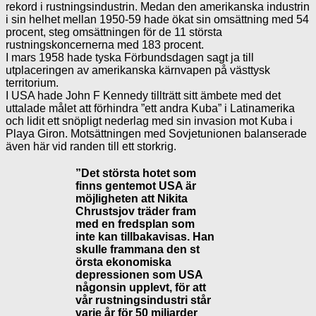
rekord i rustningsindustrin. Medan den amerikanska industrin
i sin helhet mellan 1950-59 hade ökat sin omsättning med 54
procent, steg omsättningen för de 11 största
rustningskoncernerna med 183 procent.
I mars 1958 hade tyska Förbundsdagen sagt ja till
utplaceringen av amerikanska kärnvapen på västtysk
territorium.
I USA hade John F Kennedy tillträtt sitt ämbete med det
uttalade målet att förhindra ”ett andra Kuba” i Latinamerika
och lidit ett snöpligt nederlag med sin invasion mot Kuba i
Playa Giron. Motsättningen med Sovjetunionen balanserade
även här vid randen till ett storkrig.
”Det största hotet som
finns gentemot USA är
möjligheten att Nikita
Chrustsjov träder fram
med en fredsplan som
inte kan tillbakavisas. Han
skulle frammana den st
örsta ekonomiska
depressionen som USA
någonsin upplevt, för att
vår rustningsindustri står
varje år för 50 miljarder