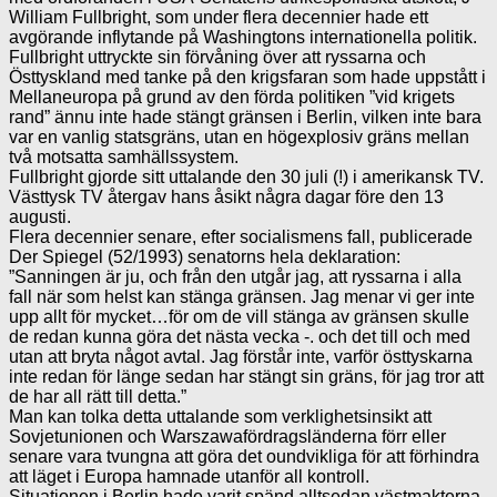
William Fullbright, som under flera decennier hade ett
avgörande inflytande på Washingtons internationella politik.
Fullbright uttryckte sin förvåning över att ryssarna och
Östtyskland med tanke på den krigsfaran som hade uppstått i
Mellaneuropa på grund av den förda politiken ”vid krigets
rand” ännu inte hade stängt gränsen i Berlin, vilken inte bara
var en vanlig statsgräns, utan en högexplosiv gräns mellan
två motsatta samhällssystem.
Fullbright gjorde sitt uttalande den 30 juli (!) i amerikansk TV.
Västtysk TV återgav hans åsikt några dagar före den 13
augusti.
Flera decennier senare, efter socialismens fall, publicerade
Der Spiegel (52/1993) senatorns hela deklaration:
”Sanningen är ju, och från den utgår jag, att ryssarna i alla
fall när som helst kan stänga gränsen. Jag menar vi ger inte
upp allt för mycket…för om de vill stänga av gränsen skulle
de redan kunna göra det nästa vecka -. och det till och med
utan att bryta något avtal. Jag förstår inte, varför östtyskarna
inte redan för länge sedan har stängt sin gräns, för jag tror att
de har all rätt till detta.”
Man kan tolka detta uttalande som verklighetsinsikt att
Sovjetunionen och Warszawafördragsländerna förr eller
senare vara tvungna att göra det oundvikliga för att förhindra
att läget i Europa hamnade utanför all kontroll.
Situationen i Berlin hade varit spänd alltsedan västmakterna