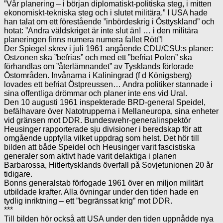
”Vår planering – i början diplomatiskt-politiska steg, i mitten
ekonomiskt-tekniska steg och i slutet militära.” I USA hade
han talat om ett förestående ”inbördeskrig i Östtyskland” och
hotat: ”Andra väldskriget är inte slut än! … i den militära
planeringen finns numera numera fallet Rött”!
Der Spiegel skrev i juli 1961 angående CDU/CSU:s planer:
Ostzonen ska ”befrias” och med ett ”befriat Polen” ska
förhandlas om ”återlämnandet” av Tysklands förlorade
Östområden. Invånarna i Kaliningrad (f d Königsberg)
lovades ett befriat Östpreussen… Andra politiker stannade i
sina offentliga drömmar och planer inte ens vid Ural.
Den 10 augusti 1961 inspekterade BRD-general Speidel,
befälhavare över Natotrupperna i Mellaneuropa, sina enheter
vid gränsen mot DDR. Bundeswehr-generalinspektör
Heusinger rapporterade sju divisioner i beredskap för att
omgående uppfylla vilket uppdrag som helst. Det hör till
bilden att både Speidel och Heusinger varit fascistiska
generaler som aktivt hade varit delaktiga i planen
Barbarossa, Hitlertysklands överfall på Sovjetunionen 20 år
tidigare.
Bonns generalstab förfogade 1961 över en miljon militärt
utbildade krafter. Alla övningar under den tiden hade en
tydlig inriktning – ett ”begränssat krig” mot DDR.
***
Till bilden hör också att USA under den tiden uppnådde nya