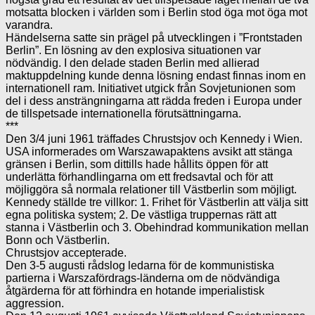
motsatta blocken i världen som i Berlin stod öga mot öga mot
varandra.
Händelserna satte sin prägel på utvecklingen i ”Frontstaden
Berlin”. En lösning av den explosiva situationen var
nödvändig. I den delade staden Berlin med allierad
maktuppdelning kunde denna lösning endast finnas inom en
internationell ram. Initiativet utgick från Sovjetunionen som
del i dess ansträngningarna att rädda freden i Europa under
de tillspetsade internationella förutsättningarna.
***
Den 3/4 juni 1961 träffades Chrustsjov och Kennedy i Wien.
USA informerades om Warszawapaktens avsikt att stänga
gränsen i Berlin, som dittills hade hållits öppen för att
underlätta förhandlingarna om ett fredsavtal och för att
möjliggöra så normala relationer till Västberlin som möjligt.
Kennedy ställde tre villkor: 1. Frihet för Västberlin att välja sitt
egna politiska system; 2. De västliga truppernas rätt att
stanna i Västberlin och 3. Obehindrad kommunikation mellan
Bonn och Västberlin.
Chrustsjov accepterade.
Den 3-5 augusti rådslog ledarna för de kommunistiska
partierna i Warszafördrags-länderna om de nödvändiga
åtgärderna för att förhindra en hotande imperialistisk
aggression.