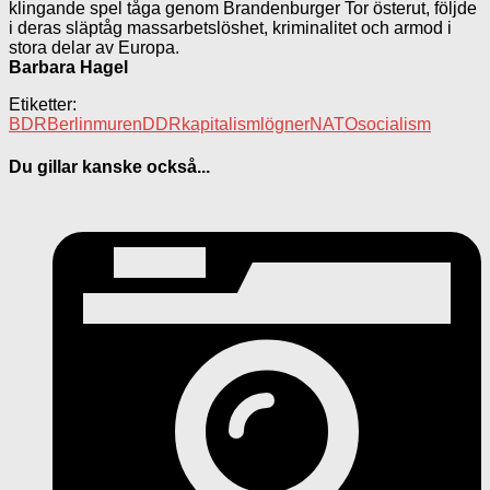
klingande spel tåga genom Brandenburger Tor österut, följde
i deras släptåg massarbetslöshet, kriminalitet och armod i
stora delar av Europa.
Barbara Hagel
Etiketter:
BDR
Berlinmuren
DDR
kapitalism
lögner
NATO
socialism
Du gillar kanske också...