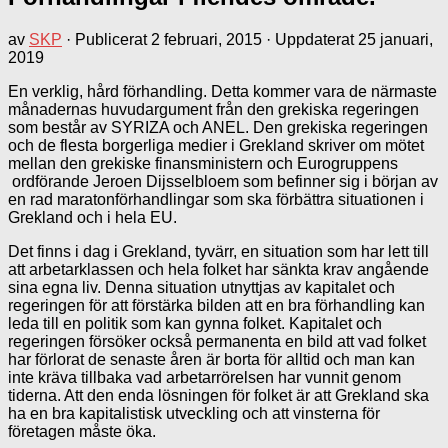
av
SKP
· Publicerat
2 februari, 2015
· Uppdaterat
25 januari,
2019
En verklig, hård förhandling. Detta kommer vara de närmaste
månadernas huvudargument från den grekiska regeringen
som består av SYRIZA och ANEL. Den grekiska regeringen
och de flesta borgerliga medier i Grekland skriver om mötet
mellan den grekiske finansministern och Eurogruppens
ordförande Jeroen Dijsselbloem som befinner sig i början av
en rad maratonförhandlingar som ska förbättra situationen i
Grekland och i hela EU.
Det finns i dag i Grekland, tyvärr, en situation som har lett till
att arbetarklassen och hela folket har sänkta krav angående
sina egna liv. Denna situation utnyttjas av kapitalet och
regeringen för att förstärka bilden att en bra förhandling kan
leda till en politik som kan gynna folket. Kapitalet och
regeringen försöker också permanenta en bild att vad folket
har förlorat de senaste åren är borta för alltid och man kan
inte kräva tillbaka vad arbetarrörelsen har vunnit genom
tiderna. Att den enda lösningen för folket är att Grekland ska
ha en bra kapitalistisk utveckling och att vinsterna för
företagen måste öka.