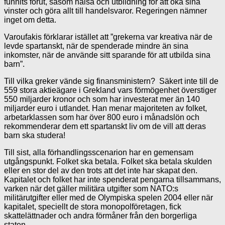
funnits förut, såsom hälsa och utbildning för att öka sina
vinster och göra allt till handelsvaror. Regeringen nämner
inget om detta.
Varoufakis förklarar istället att ”grekerna var kreativa när de
levde spartanskt, när de spenderade mindre än sina
inkomster, när de använde sitt sparande för att utbilda sina
barn”.
Till vilka greker vände sig finansministern? Säkert inte till de
559 stora aktieägare i Grekland vars förmögenhet överstiger
550 miljarder kronor och som har investerat mer än 140
miljarder euro i utlandet. Han menar majoriteten av folket,
arbetarklassen som har över 800 euro i månadslön och
rekommenderar dem ett spartanskt liv om de vill att deras
barn ska studera!
Till sist, alla förhandlingsscenarion har en gemensam
utgångspunkt. Folket ska betala. Folket ska betala skulden
eller en stor del av den trots att det inte har skapat den.
Kapitalet och folket har inte spenderat pengarna tillsammans,
varken när det gäller militära utgifter som NATO:s
militärutgifter eller med de Olympiska spelen 2004 eller när
kapitalet, speciellt de stora monopolföretagen, fick
skattelättnader och andra förmåner från den borgerliga
staten.