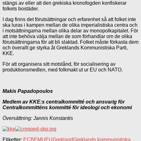
stängs av eller att den grekiska kronofogden konfiskerar
folkets bostäder.
I dag finns det förutsättningar och erfarenhet så att folket inte
ska luras i kampen mellan de olika imperialistiska centra och
i motsättningarna mellan olika delar av monopolkapitalet. För
att inte behöva välja mellan de som förhandlar om de olika
förutsättningarna för att bli slaktad. Folket måste förkasta dem
och överallt ge styrka åt Greklands Kommunistiska Parti,
KKE.
För att organisera sitt motstånd, för socialisering av
produktionsmedlen, med folkmakt ut ur EU och NATO.
Makis Papadopoulos
Medlem av KKE:s centralkommitté och ansvarig för
Centralkommitténs kommitté för ideologi och ekonomi
Översättning: Jannis Konstantis
Etiketter:
ECB
EMU
EU
Grekland
Greklands kommunistiska