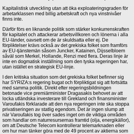
Kapitalistisk utveckling utan att öka exploateringsgraden för
arbetarklassen med billig arbetskraft och nya vinstnivåer
finns inte.
Därför förs en liknande politik som stärker konkurrenskraften
för kapitalet och attackerar arbetsvillkoren och lönerna i alla
EU-länder, oavsett om de är skuldsatta eller ej. De
förpliktelser krävs också av det grekiska folket som framförs
av EU-tjänstemän såsom Juncker, Katainen, Dijsselbloem
såväl som Merkel, Hollande, Renzi med flera. Deras linje är
inte en dogmatisk inställning som den tyska regeringen har,
utan istället en strategisk EU-linje.
I den kritiska situation som det grekiska folket befinner sig
har SYRIZA:s regering bugat och förpliktigat sig att fortsätta
med samma politik. Direkt efter regeringsbildningen
betonade vice premiärminister Dragasakis behovet av att
locka utländska investerare till Grekland och finansminister
Varoufakis förklarade att den nya regeringen inte ska stoppa
privatiseringen av statlig egendom. Det är ingen slump att
när Varoufakis tog över sades inget om de viktiga områden
som handlar om naturresursernas framtid (olja, energikällor),
om att Deutsche Telecom kontrollerar telemarknaden eller
om hur man tänker göra med de 49 procent av aktierna som