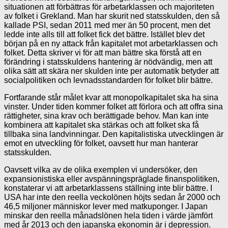
situationen att förbättras för arbetarklassen och majoriteten
av folket i Grekland. Man har skurit ned statsskulden, den så
kallade PSI, sedan 2011 med mer än 50 procent, men det
ledde inte alls till att folket fick det bättre. Istället blev det
början på en ny attack från kapitalet mot arbetarklassen och
folket. Detta skriver vi för att man bättre ska förstå att en
förändring i statsskuldens hantering är nödvändig, men att
olika sätt att skära ner skulden inte per automatik betyder att
socialpolitiken och levnadsstandarden för folket blir bättre.
Fortfarande står målet kvar att monopolkapitalet ska ha sina
vinster. Under tiden kommer folket att förlora och att offra sina
rättigheter, sina krav och berättigade behov. Man kan inte
kombinera att kapitalet ska stärkas och att folket ska få
tillbaka sina landvinningar. Den kapitalistiska utvecklingen är
emot en utveckling för folket, oavsett hur man hanterar
statsskulden.
Oavsett vilka av de olika exemplen vi undersöker, den
expansionistiska eller avspänningspräglade finanspolitiken,
konstaterar vi att arbetarklassens ställning inte blir bättre. I
USA har inte den reella veckolönen höjts sedan år 2000 och
46,5 miljoner människor lever med matkuponger. I Japan
minskar den reella månadslönen hela tiden i värde jämfört
med år 2013 och den japanska ekonomin är i depression.