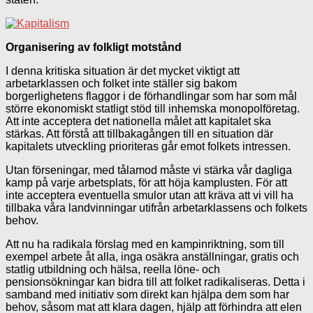
Organisering av folkligt motstånd
I denna kritiska situation är det mycket viktigt att
arbetarklassen och folket inte ställer sig bakom
borgerlighetens flaggor i de förhandlingar som har som mål
större ekonomiskt statligt stöd till inhemska monopolföretag.
Att inte acceptera det nationella målet att kapitalet ska
stärkas. Att förstå att tillbakagången till en situation där
kapitalets utveckling prioriteras går emot folkets intressen.
Utan förseningar, med tålamod måste vi stärka vår dagliga
kamp på varje arbetsplats, för att höja kamplusten. För att
inte acceptera eventuella smulor utan att kräva att vi vill ha
tillbaka våra landvinningar utifrån arbetarklassens och folkets
behov.
Att nu ha radikala förslag med en kampinriktning, som till
exempel arbete åt alla, inga osäkra anställningar, gratis och
statlig utbildning och hälsa, reella löne- och
pensionsökningar kan bidra till att folket radikaliseras. Detta i
samband med initiativ som direkt kan hjälpa dem som har
behov, såsom mat att klara dagen, hjälp att förhindra att elen