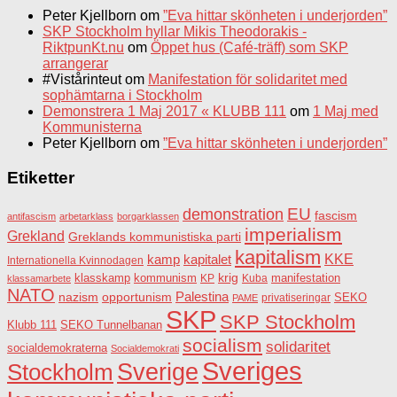
Peter Kjellborn
om
”Eva hittar skönheten i underjorden”
SKP Stockholm hyllar Mikis Theodorakis -
RiktpunKt.nu
om
Öppet hus (Café-träff) som SKP
arrangerar
#Vistårinteut
om
Manifestation för solidaritet med
sophämtarna i Stockholm
Demonstrera 1 Maj 2017 « KLUBB 111
om
1 Maj med
Kommunisterna
Peter Kjellborn
om
”Eva hittar skönheten i underjorden”
Etiketter
EU
demonstration
fascism
antifascism
arbetarklass
borgarklassen
imperialism
Grekland
Greklands kommunistiska parti
kapitalism
KKE
kapitalet
kamp
Internationella Kvinnodagen
krig
klasskamp
kommunism
KP
Kuba
manifestation
klassamarbete
NATO
Palestina
nazism
opportunism
privatiseringar
SEKO
PAME
SKP
SKP Stockholm
SEKO Tunnelbanan
Klubb 111
socialism
solidaritet
socialdemokraterna
Socialdemokrati
Sveriges
Sverige
Stockholm