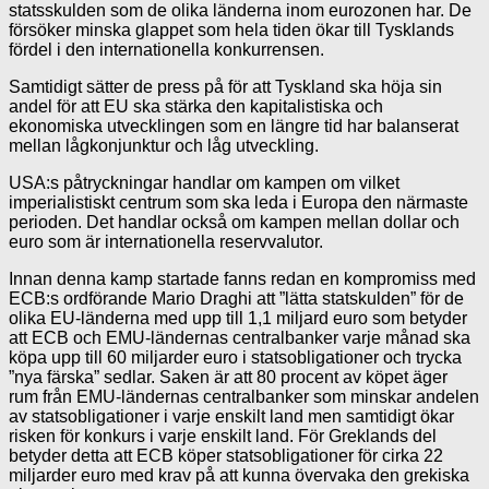
statsskulden som de olika länderna inom eurozonen har. De
försöker minska glappet som hela tiden ökar till Tysklands
fördel i den internationella konkurrensen.
Samtidigt sätter de press på för att Tyskland ska höja sin
andel för att EU ska stärka den kapitalistiska och
ekonomiska utvecklingen som en längre tid har balanserat
mellan lågkonjunktur och låg utveckling.
USA:s påtryckningar handlar om kampen om vilket
imperialistiskt centrum som ska leda i Europa den närmaste
perioden. Det handlar också om kampen mellan dollar och
euro som är internationella reservvalutor.
Innan denna kamp startade fanns redan en kompromiss med
ECB:s ordförande Mario Draghi att ”lätta statskulden” för de
olika EU-länderna med upp till 1,1 miljard euro som betyder
att ECB och EMU-ländernas centralbanker varje månad ska
köpa upp till 60 miljarder euro i statsobligationer och trycka
”nya färska” sedlar. Saken är att 80 procent av köpet äger
rum från EMU-ländernas centralbanker som minskar andelen
av statsobligationer i varje enskilt land men samtidigt ökar
risken för konkurs i varje enskilt land. För Greklands del
betyder detta att ECB köper statsobligationer för cirka 22
miljarder euro med krav på att kunna övervaka den grekiska