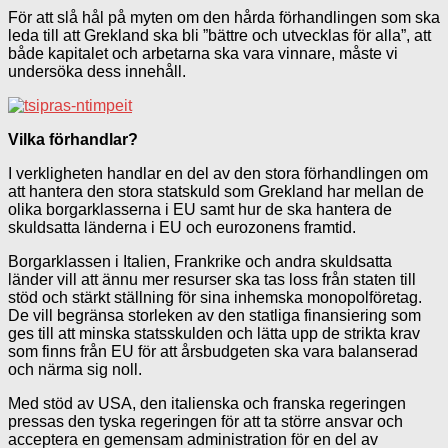
För att slå hål på myten om den hårda förhandlingen som ska
leda till att Grekland ska bli ”bättre och utvecklas för alla”, att
både kapitalet och arbetarna ska vara vinnare, måste vi
undersöka dess innehåll.
Vilka förhandlar?
I verkligheten handlar en del av den stora förhandlingen om
att hantera den stora statskuld som Grekland har mellan de
olika borgarklasserna i EU samt hur de ska hantera de
skuldsatta länderna i EU och eurozonens framtid.
Borgarklassen i Italien, Frankrike och andra skuldsatta
länder vill att ännu mer resurser ska tas loss från staten till
stöd och stärkt ställning för sina inhemska monopolföretag.
De vill begränsa storleken av den statliga finansiering som
ges till att minska statsskulden och lätta upp de strikta krav
som finns från EU för att årsbudgeten ska vara balanserad
och närma sig noll.
Med stöd av USA, den italienska och franska regeringen
pressas den tyska regeringen för att ta större ansvar och
acceptera en gemensam administration för en del av