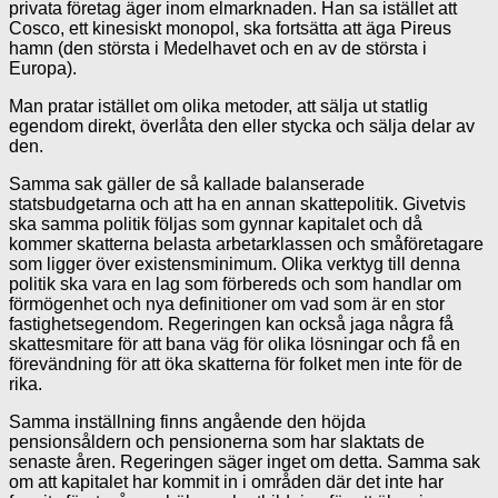
privata företag äger inom elmarknaden. Han sa istället att
Cosco, ett kinesiskt monopol, ska fortsätta att äga Pireus
hamn (den största i Medelhavet och en av de största i
Europa).
Man pratar istället om olika metoder, att sälja ut statlig
egendom direkt, överlåta den eller stycka och sälja delar av
den.
Samma sak gäller de så kallade balanserade
statsbudgetarna och att ha en annan skattepolitik. Givetvis
ska samma politik följas som gynnar kapitalet och då
kommer skatterna belasta arbetarklassen och småföretagare
som ligger över existensminimum. Olika verktyg till denna
politik ska vara en lag som förbereds och som handlar om
förmögenhet och nya definitioner om vad som är en stor
fastighetsegendom. Regeringen kan också jaga några få
skattesmitare för att bana väg för olika lösningar och få en
förevändning för att öka skatterna för folket men inte för de
rika.
Samma inställning finns angående den höjda
pensionsåldern och pensionerna som har slaktats de
senaste åren. Regeringen säger inget om detta. Samma sak
om att kapitalet har kommit in i områden där det inte har