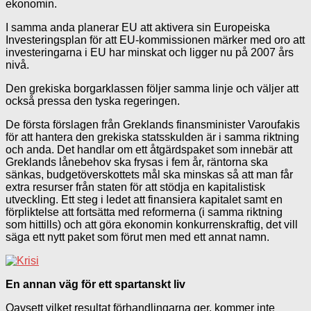
ekonomin.
I samma anda planerar EU att aktivera sin Europeiska
Investeringsplan för att EU-kommissionen märker med oro att
investeringarna i EU har minskat och ligger nu på 2007 års
nivå.
Den grekiska borgarklassen följer samma linje och väljer att
också pressa den tyska regeringen.
De första förslagen från Greklands finansminister Varoufakis
för att hantera den grekiska statsskulden är i samma riktning
och anda. Det handlar om ett åtgärdspaket som innebär att
Greklands lånebehov ska frysas i fem år, räntorna ska
sänkas, budgetöverskottets mål ska minskas så att man får
extra resurser från staten för att stödja en kapitalistisk
utveckling. Ett steg i ledet att finansiera kapitalet samt en
förpliktelse att fortsätta med reformerna (i samma riktning
som hittills) och att göra ekonomin konkurrenskraftig, det vill
säga ett nytt paket som förut men med ett annat namn.
En annan väg för ett spartanskt liv
Oavsett vilket resultat förhandlingarna ger, kommer inte