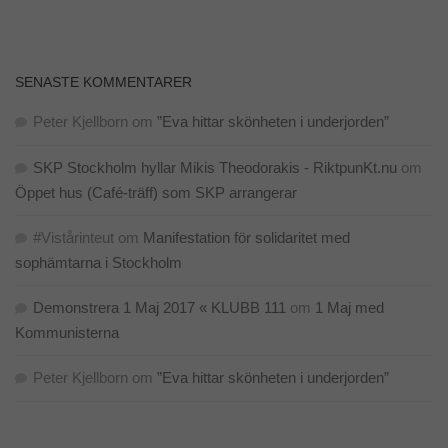
surfar ökar du
chansen att få se
personligt
anpassat
innehåll och
SENASTE KOMMENTARER
erbjudanden.
Peter Kjellborn
om
”Eva hittar skönheten i underjorden”
SKP Stockholm hyllar Mikis Theodorakis - RiktpunKt.nu
om
Öppet hus (Café-träff) som SKP arrangerar
#Vistårinteut
om
Manifestation för solidaritet med
sophämtarna i Stockholm
Demonstrera 1 Maj 2017 « KLUBB 111
om
1 Maj med
Kommunisterna
Peter Kjellborn
om
”Eva hittar skönheten i underjorden”