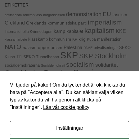
ETIKETTER
EU
demonstration
fascism
antifascism
arbetarklass
borgarklassen
imperialism
Grekland
Greklands kommunistiska parti
kapitalism
KKE
kapitalet
kamp
Internationella Kvinnodagen
krig
klasskamp
kommunism
KP
Kuba
manifestation
klassamarbete
NATO
Palestina
nazism
opportunism
privatiseringar
SEKO
PAME
SKP
SKP Stockholm
SEKO Tunnelbanan
Klubb 111
socialism
solidaritet
socialdemokraterna
Socialdemokrati
Sveriges
Sverige
Stockholm
kommunistiska parti
Sveriges Kommunistisk Ungdom
Vi bjuder på kakor! Om du tycker det är ok, klickar du
val 2014
bara på "Acceptera alla". Du kan såklart välja vilken
USA
uttalande
val
Ukraina
SYRIZA
typ av kakor du vill ha genom att klicka på
"Inställningar".
Läs vår cookie policy
Inställningar
SKP Stockholm