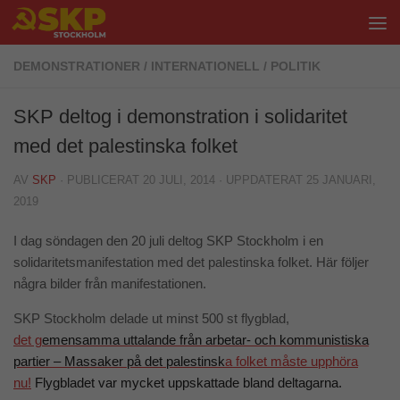
Hoppa till innehåll
DEMONSTRATIONER
/
INTERNATIONELL
/
POLITIK
SKP deltog i demonstration i solidaritet
med det palestinska folket
AV
SKP
· PUBLICERAT
20 JULI, 2014
· UPPDATERAT
25 JANUARI,
2019
I dag söndagen den 20 juli deltog SKP Stockholm i en
solidaritetsmanifestation med det palestinska folket. Här följer
några bilder från manifestationen.
SKP Stockholm delade ut minst 500 st flygblad,
det g
emensamma uttalande från arbetar- och kommunisti
ska
partier –
Massaker på det palestinsk
a folket måste upphöra
nu!
Flygbladet var mycket uppskattade bland deltagarna.