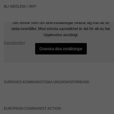
BLI MEDLEM I SKP!
Upplevelse
För att vår
hemsida ska
Det verkar som om dina inställningar hindrar dig från att se
prestera så
detta innehållet. Med största sannolikhet är det för att du har
bra som
möjligt
Upplevelse avstängt.
under ditt
Kampfonden
besök. Om
du nekar de
Granska dina inställningar
här kakorna
kommer viss
funktionalitet
att försvinna
från
hemsidan.
SVERIGES KOMMUNISTISKA UNGDOMSFÖRBUND
Marknadsföring
Genom att dela
med dig av dina
intressen och ditt
EUROPEAN COMMUNIST ACTION
beteende när du