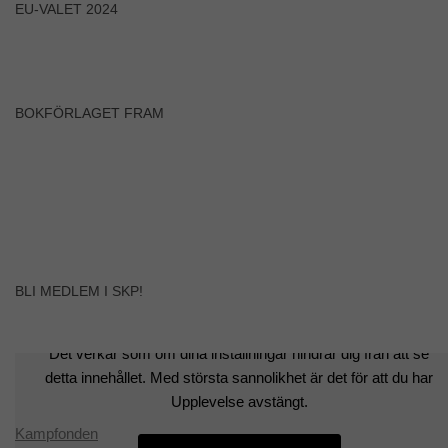
EU-VALET 2024
BOKFÖRLAGET FRAM
BLI MEDLEM I SKP!
Det verkar som om dina inställningar hindrar dig från att se
detta innehållet. Med största sannolikhet är det för att du har
Upplevelse avstängt.
Kampfonden