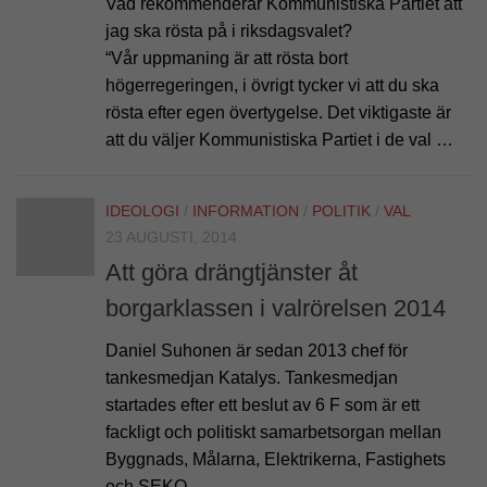
Vad rekommenderar Kommunistiska Partiet att
jag ska rösta på i riksdagsvalet?
“Vår uppmaning är att rösta bort
högerregeringen, i övrigt tycker vi att du ska
rösta efter egen övertygelse. Det viktigaste är
att du väljer Kommunistiska Partiet i de val …
IDEOLOGI
/
INFORMATION
/
POLITIK
/
VAL
23 AUGUSTI, 2014
Att göra drängtjänster åt
borgarklassen i valrörelsen 2014
Daniel Suhonen är sedan 2013 chef för
tankesmedjan Katalys. Tankesmedjan
startades efter ett beslut av 6 F som är ett
fackligt och politiskt samarbetsorgan mellan
Byggnads, Målarna, Elektrikerna, Fastighets
och SEKO.