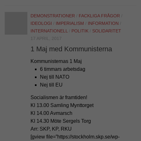
DEMONSTRATIONER
/
FACKLIGA FRÅGOR
/
IDEOLOGI
/
IMPERIALISM
/
INFORMATION
/
INTERNATIONELL
/
POLITIK
/
SOLIDARITET
17 APRIL, 2017
1 Maj med Kommunisterna
Kommunisternas 1 Maj
6 timmars arbetsdag
Nej till NATO
Nej till EU
Socialismen är framtiden!
Kl 13.00 Samling Mynttorget
Kl 14.00 Avmarsch
Kl 14.30 Möte Sergels Torg
Arr: SKP, KP, RKU
[gview file=”https://stockholm.skp.se/wp-