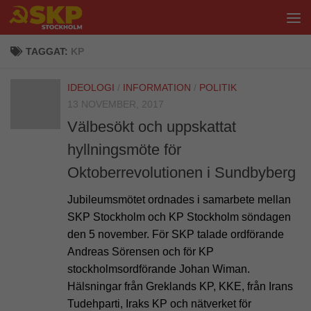
Hoppa till innehåll
TAGGAT:
KP
IDEOLOGI
/
INFORMATION
/
POLITIK
13 NOVEMBER, 2017
Välbesökt och uppskattat
hyllningsmöte för
Oktoberrevolutionen i Sundbyberg
Jubileumsmötet ordnades i samarbete mellan
SKP Stockholm och KP Stockholm söndagen
den 5 november. För SKP talade ordförande
Andreas Sörensen och för KP
stockholmsordförande Johan Wiman.
Hälsningar från Greklands KP, KKE, från Irans
Tudehparti, Iraks KP och nätverket för