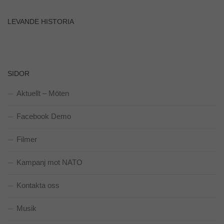
prestera så
bra som
möjligt
LEVANDE HISTORIA
under ditt
besök. Om
du nekar de
här kakorna
kommer viss
SIDOR
funktionalitet
att försvinna
Aktuellt – Möten
från
hemsidan.
Facebook Demo
Marknadsföring
Filmer
Genom att dela
med dig av dina
Kampanj mot NATO
intressen och ditt
beteende när du
surfar ökar du
Kontakta oss
chansen att få se
personligt
anpassat
Musik
innehåll och