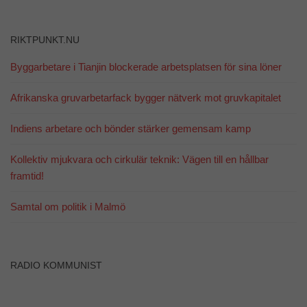
hemsidan
över huvud
taget ska
RIKTPUNKT.NU
fungera.
Byggarbetare i Tianjin blockerade arbetsplatsen för sina löner
Statistik
Afrikanska gruvarbetarfack bygger nätverk mot gruvkapitalet
För att vi ska
kunna
Indiens arbetare och bönder stärker gemensam kamp
förbättra
hemsidans
funktionalitet
Kollektiv mjukvara och cirkulär teknik: Vägen till en hållbar
och
framtid!
uppbyggnad,
baserat på
hur
Samtal om politik i Malmö
hemsidan
används.
RADIO KOMMUNIST
Upplevelse
För att vår
hemsida ska