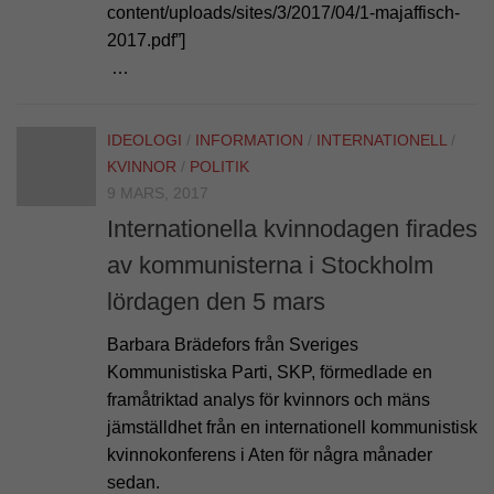
content/uploads/sites/3/2017/04/1-majaffisch-
2017.pdf”]
…
IDEOLOGI
/
INFORMATION
/
INTERNATIONELL
/
KVINNOR
/
POLITIK
9 MARS, 2017
Internationella kvinnodagen firades
av kommunisterna i Stockholm
lördagen den 5 mars
Barbara Brädefors från Sveriges
Kommunistiska Parti, SKP, förmedlade en
framåtriktad analys för kvinnors och mäns
jämställdhet från en internationell kommunistisk
kvinnokonferens i Aten för några månader
sedan.