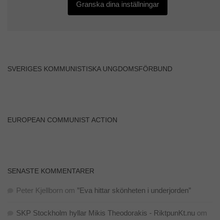
Granska dina inställningar
SVERIGES KOMMUNISTISKA UNGDOMSFÖRBUND
EUROPEAN COMMUNIST ACTION
SENASTE KOMMENTARER
Peter Kjellborn
om
”Eva hittar skönheten i underjorden”
SKP Stockholm hyllar Mikis Theodorakis - RiktpunKt.nu
om