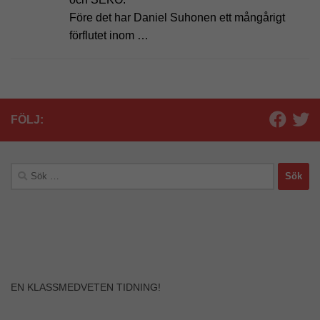
Före det har Daniel Suhonen ett mångårigt
förflutet inom …
FÖLJ:
Sök
efter:
Nödvändiga
Dessa kakor
EN KLASSMEDVETEN TIDNING!
går inte att
välja bort. De
behövs för att