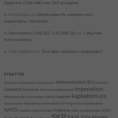
Öppet hus (Café-träff) som SKP arrangerar
#Vistårinteut
om
Manifestation för solidaritet med
sophämtarna i Stockholm
Demonstrera 1 Maj 2017 « KLUBB 111
om
1 Maj med
Kommunisterna
Peter Kjellborn
om
”Eva hittar skönheten i underjorden”
ETIKETTER
EU
demonstration
fascism
antifascism
arbetarklass
borgarklassen
imperialism
Grekland
Greklands kommunistiska parti
kapitalism
KKE
kapitalet
kamp
Internationella Kvinnodagen
krig
klasskamp
kommunism
KP
Kuba
manifestation
klassamarbete
NATO
Palestina
nazism
opportunism
privatiseringar
SEKO
PAME
SKP
SKP Stockholm