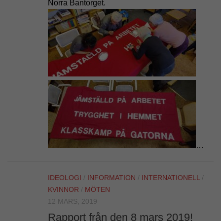
Norra Bantorget.
…
IDEOLOGI
/
INFORMATION
/
INTERNATIONELL
/
KVINNOR
/
MÖTEN
12 MARS, 2019
Rapport från den 8 mars 2019!