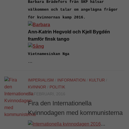
Barbara Brädefors från SKP hälsar
välkommen och talar om angelägna frågor
för
kvinnornas kamp 2016.
Ann-Katrin Hegvold och Kjell Bygdén
framför finsk tango
Vietnamesiskan Nga
…
IMPERIALISM
/
INFORMATION
/
KULTUR
/
KVINNOR
/
POLITIK
24 FEBRUARI, 2016
Fira den Internationella
Kvinnodagen med kommunisterna
…