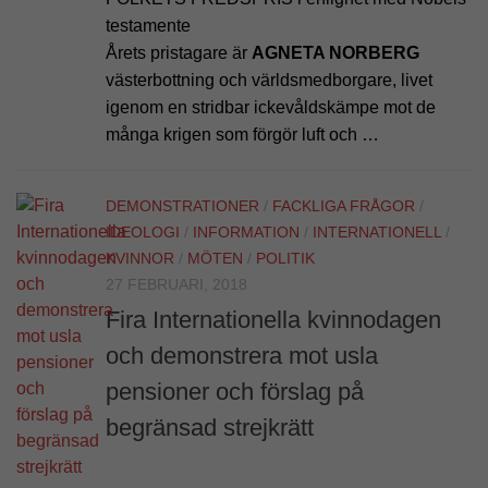
testamente
Årets pristagare är
AGNETA NORBERG
västerbottning och världsmedborgare, livet
igenom en stridbar ickevåldskämpe mot de
många krigen som förgör luft och …
DEMONSTRATIONER
/
FACKLIGA FRÅGOR
/
IDEOLOGI
/
INFORMATION
/
INTERNATIONELL
/
KVINNOR
/
MÖTEN
/
POLITIK
27 FEBRUARI, 2018
Fira Internationella kvinnodagen
och demonstrera mot usla
pensioner och förslag på
begränsad strejkrätt