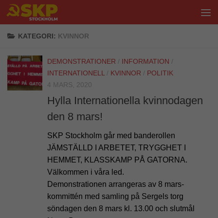
Hoppa till innehåll
KATEGORI:
KVINNOR
DEMONSTRATIONER
/
INFORMATION
/
INTERNATIONELL
/
KVINNOR
/
POLITIK
4 MARS, 2020
Hylla Internationella kvinnodagen
den 8 mars!
SKP Stockholm går med banderollen
JÄMSTÄLLD I ARBETET, TRYGGHET I
HEMMET, KLASSKAMP PÅ GATORNA.
Välkommen i våra led.
Demonstrationen arrangeras av 8 mars-
kommittén med samling på Sergels torg
söndagen den 8 mars kl. 13.00 och slutmål