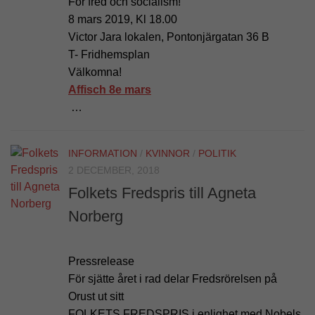
För fred och socialism!
8 mars 2019, Kl 18.00
Victor Jara lokalen, Pontonjärgatan 36 B
T- Fridhemsplan
Välkomna!
Affisch 8e mars
…
INFORMATION
/
KVINNOR
/
POLITIK
2 DECEMBER, 2018
Folkets Fredspris till Agneta
Norberg
Pressrelease
För sjätte året i rad delar Fredsrörelsen på
Orust ut sitt
FOLKETS FREDSPRIS i enlighet med Nobels