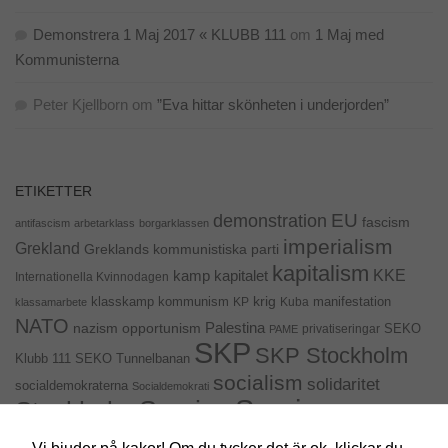
Demonstrera 1 Maj 2017 « KLUBB 111
om
1 Maj med
Kommunisterna
Peter Kjellborn
om
”Eva hittar skönheten i underjorden”
ETIKETTER
EU
demonstration
fascism
antifascism
arbetarklass
borgarklassen
imperialism
Grekland
Greklands kommunistiska parti
kapitalism
KKE
kapitalet
kamp
Internationella Kvinnodagen
krig
klasskamp
kommunism
KP
Kuba
manifestation
klassamarbete
NATO
Palestina
nazism
opportunism
privatiseringar
SEKO
PAME
SKP
SKP Stockholm
SEKO Tunnelbanan
Klubb 111
socialism
solidaritet
socialdemokraterna
Socialdemokrati
Sveriges
Sverige
Stockholm
kommunistiska parti
Sveriges Kommunistisk Ungdom