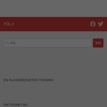
FÖLJ:
Sök
efter:
Nödvändiga
EN KLASSMEDVETEN TIDNING!
Dessa kakor
går inte att
välja bort. De
behövs för att
hemsidan
över huvud
RIKTPUNKT.NU