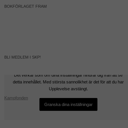
BOKFÖRLAGET FRAM
BLI MEDLEM I SKP!
Det verkar som om dina inställningar hindrar dig från att se
detta innehållet. Med största sannolikhet är det för att du har
Upplevelse avstängt.
Kampfonden
Granska dina inställningar