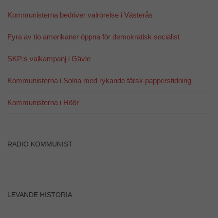
taget ska
fungera.
Kommunisterna bedriver valrörelse i Västerås
Fyra av tio amerikaner öppna för demokratisk socialist
Statistik
För att vi ska
SKP:s valkampanj i Gävle
kunna
förbättra
hemsidans
Kommunisterna i Solna med rykande färsk papperstidning
funktionalitet
och
Kommunisterna i Höör
uppbyggnad,
baserat på
hur
hemsidan
används.
RADIO KOMMUNIST
Upplevelse
För att vår
hemsida ska
LEVANDE HISTORIA
prestera så
bra som
möjligt