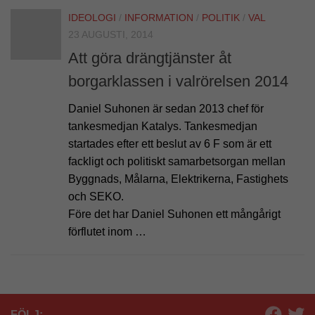
IDEOLOGI
/
INFORMATION
/
POLITIK
/
VAL
23 AUGUSTI, 2014
Att göra drängtjänster åt
borgarklassen i valrörelsen 2014
Daniel Suhonen är sedan 2013 chef för
tankesmedjan Katalys. Tankesmedjan
startades efter ett beslut av 6 F som är ett
fackligt och politiskt samarbetsorgan mellan
Byggnads, Målarna, Elektrikerna, Fastighets
och SEKO.
Före det har Daniel Suhonen ett mångårigt
förflutet inom …
FÖLJ: