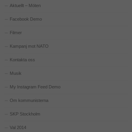
hemsidan
Aktuellt – Möten
används.
Facebook Demo
Upplevelse
Filmer
För att vår
hemsida ska
prestera så
Kampanj mot NATO
bra som
möjligt
under ditt
Kontakta oss
besök. Om
du nekar de
Musik
här kakorna
kommer viss
funktionalitet
My Instagram Feed Demo
att försvinna
från
Om kommunisterna
hemsidan.
SKP Stockholm
Marknadsföring
Genom att dela
Val 2014
med dig av dina