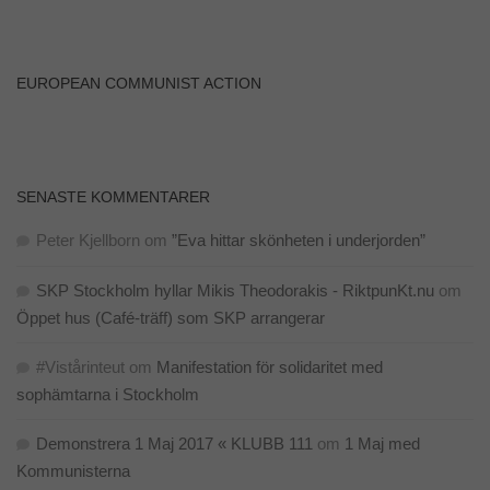
EUROPEAN COMMUNIST ACTION
SENASTE KOMMENTARER
Peter Kjellborn
om
”Eva hittar skönheten i underjorden”
SKP Stockholm hyllar Mikis Theodorakis - RiktpunKt.nu
om
Öppet hus (Café-träff) som SKP arrangerar
#Vistårinteut
om
Manifestation för solidaritet med
sophämtarna i Stockholm
Demonstrera 1 Maj 2017 « KLUBB 111
om
1 Maj med
Kommunisterna