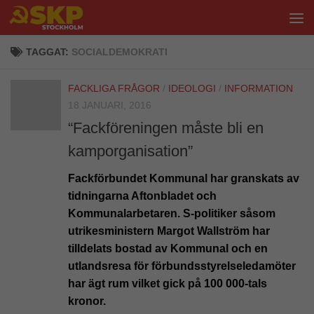
Hoppa till innehåll
TAGGAT:
SOCIALDEMOKRATI
FACKLIGA FRÅGOR
/
IDEOLOGI
/
INFORMATION
18 JANUARI, 2016
“Fackföreningen måste bli en
kamporganisation”
Fackförbundet Kommunal har granskats av
tidningarna Aftonbladet och
Kommunalarbetaren. S-politiker såsom
utrikesministern Margot Wallström har
tilldelats bostad av Kommunal och en
utlandsresa för förbundsstyrelseledamöter
har ägt rum vilket gick på 100 000-tals
kronor.