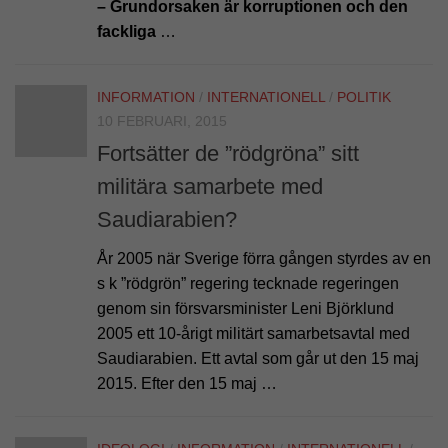
– Grundorsaken är korruptionen och den
fackliga
…
INFORMATION
/
INTERNATIONELL
/
POLITIK
10 FEBRUARI, 2015
Fortsätter de ”rödgröna” sitt
militära samarbete med
Saudiarabien?
År 2005 när Sverige förra gången styrdes av en
s k ”rödgrön” regering tecknade regeringen
genom sin försvarsminister Leni Björklund
2005 ett 10-årigt militärt samarbetsavtal med
Saudiarabien. Ett avtal som går ut den 15 maj
2015. Efter den 15 maj …