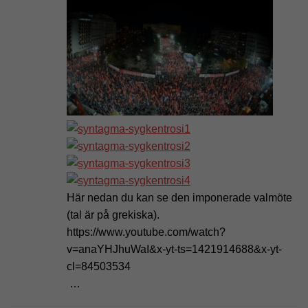
Här nedan du kan se den imponerade valmöte
(tal är på grekiska).
https://www.youtube.com/watch?
v=anaYHJhuWaI&x-yt-ts=1421914688&x-yt-
cl=84503534
…