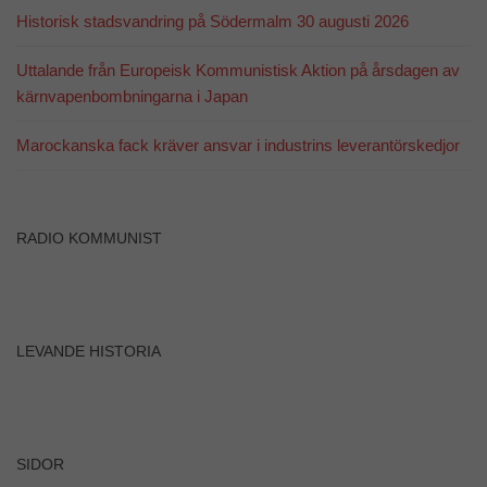
Historisk stadsvandring på Södermalm 30 augusti 2026
Nödvändiga
Uttalande från Europeisk Kommunistisk Aktion på årsdagen av
Dessa kakor
kärnvapenbombningarna i Japan
går inte att
välja bort. De
Marockanska fack kräver ansvar i industrins leverantörskedjor
behövs för att
hemsidan
över huvud
taget ska
fungera.
RADIO KOMMUNIST
Statistik
För att vi ska
kunna
LEVANDE HISTORIA
förbättra
hemsidans
funktionalitet
och
uppbyggnad,
baserat på
SIDOR
hur