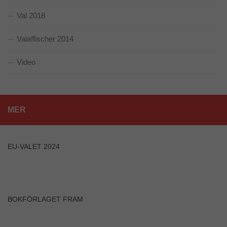
intressen och ditt
Val 2018
beteende när du
surfar ökar du
chansen att få se
Valaffischer 2014
personligt
anpassat
Video
innehåll och
erbjudanden.
MER
EU-VALET 2024
BOKFÖRLAGET FRAM