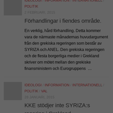
IDEOLOGI
/
INFORMATION
/
INTERNATIONELL
/
POLITIK
2 FEBRUARI, 2015
Förhandlingar i fiendes område.
En verklig, hård förhandling. Detta kommer
vara de närmaste månadernas huvudargument
från den grekiska regeringen som består av
SYRIZA och ANEL. Den grekiska regeringen
och de flesta borgerliga medier i Grekland
skriver om mötet mellan den grekiske
finansministern och Eurogruppens …
IDEOLOGI
/
INFORMATION
/
INTERNATIONELL
/
POLITIK
/
VAL
28 JANUARI, 2015
KKE stödjer inte SYRIZA:s