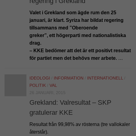
regering i Grekland
Valet i Grekland som ägde rum den 25
januari, är klart. Syriza har bildat regering
tillsammans med ”Oberoende
greker”, ett högerparti med nationalistiska
drag.
– KKE bedömer att det är ett positivt resultat
för partiet men det behövs mer arbete.
…
IDEOLOGI
/
INFORMATION
/
INTERNATIONELL
/
POLITIK
/
VAL
26 JANUARI, 2015
Grekland: Valresultat – SKP
gratulerar KKE
Resultat från 99,98% av rösterna (tre vallokaler
återstår).