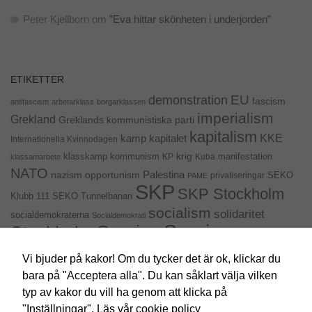
Peter Kjellborn
om
”Eva hittar skönheten i underjorden”
ETIKETTER
EU
demonstration
fascism
antifascism
arbetarklass
borgarklassen
imperialism
Grekland
Greklands kommunistiska parti
kapitalism
KKE
kapitalet
kamp
Internationella Kvinnodagen
krig
klasskamp
kommunism
KP
Kuba
manifestation
klassamarbete
NATO
Palestina
nazism
opportunism
privatiseringar
SEKO
PAME
SKP
SKP Stockholm
SEKO Tunnelbanan
Klubb 111
socialism
solidaritet
socialdemokraterna
Socialdemokrati
Sveriges
Sverige
Stockholm
kommunistiska parti
Sveriges Kommunistisk Ungdom
Vi bjuder på kakor! Om du tycker det är ok, klickar du
val 2014
USA
uttalande
val
bara på "Acceptera alla". Du kan såklart välja vilken
Ukraina
SYRIZA
typ av kakor du vill ha genom att klicka på
"Inställningar".
Läs vår cookie policy