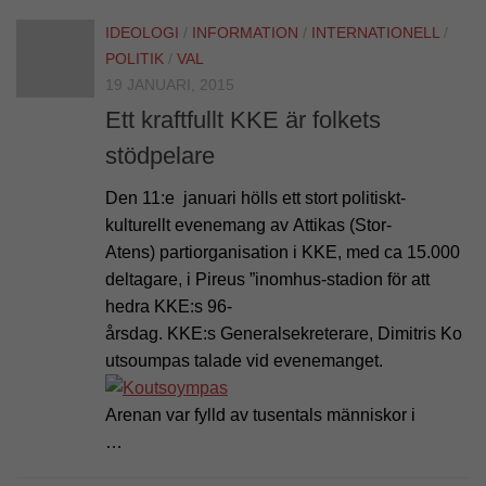
IDEOLOGI
/
INFORMATION
/
INTERNATIONELL
/
POLITIK
/
VAL
19 JANUARI, 2015
Ett kraftfullt KKE är folkets
stödpelare
Den 11:e januari hölls ett stort politiskt-
kulturellt evenemang av Attikas (Stor-
Atens) partiorganisation i KKE, med ca 15.000
deltagare, i Pireus ”inomhus-stadion för att
hedra KKE:s 96-
årsdag. KKE:s Generalsekreterare, Dimitris Ko
utsoumpas talade vid evenemanget.
Arenan var fylld av tusentals människor i
…