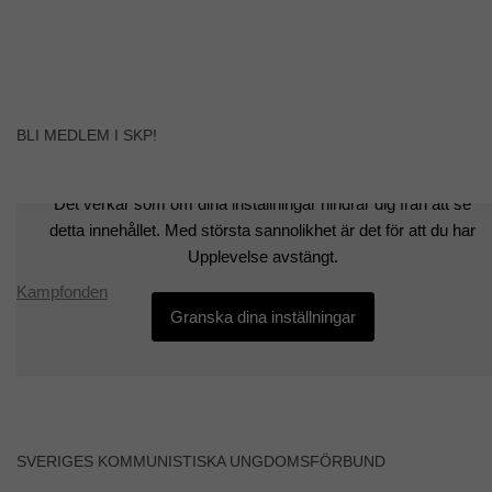
BLI MEDLEM I SKP!
Det verkar som om dina inställningar hindrar dig från att se
detta innehållet. Med största sannolikhet är det för att du har
Upplevelse avstängt.
Kampfonden
Granska dina inställningar
SVERIGES KOMMUNISTISKA UNGDOMSFÖRBUND