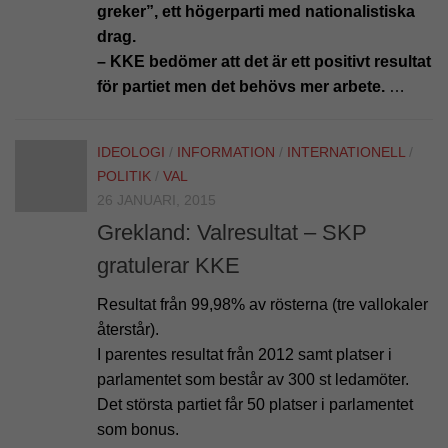
greker”, ett högerparti med nationalistiska
drag.
– KKE bedömer att det är ett positivt resultat
för partiet men det behövs mer arbete.
…
IDEOLOGI
/
INFORMATION
/
INTERNATIONELL
/
POLITIK
/
VAL
26 JANUARI, 2015
Grekland: Valresultat – SKP
gratulerar KKE
Resultat från 99,98% av rösterna (tre vallokaler
återstår).
I parentes resultat från 2012 samt platser i
parlamentet som består av 300 st ledamöter.
Det största partiet får 50 platser i parlamentet
som bonus.