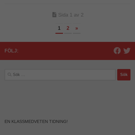
Sida 1 av 2
1
2
»
FÖLJ:
Sök
efter:
Nödvändiga
Dessa kakor
går inte att
EN KLASSMEDVETEN TIDNING!
välja bort. De
behövs för att