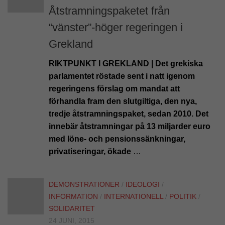
Åtstramningspaketet från
“vänster”-höger regeringen i
Grekland
RIKTPUNKT I GREKLAND | Det grekiska
parlamentet röstade sent i natt igenom
regeringens förslag om mandat att
förhandla fram den slutgiltiga, den nya,
tredje åtstramningspaket, sedan 2010. Det
innebär åtstramningar på 13 miljarder euro
med löne- och pensionssänkningar,
privatiseringar, ökade
…
DEMONSTRATIONER
/
IDEOLOGI
/
INFORMATION
/
INTERNATIONELL
/
POLITIK
/
SOLIDARITET
24 JUNI, 2015