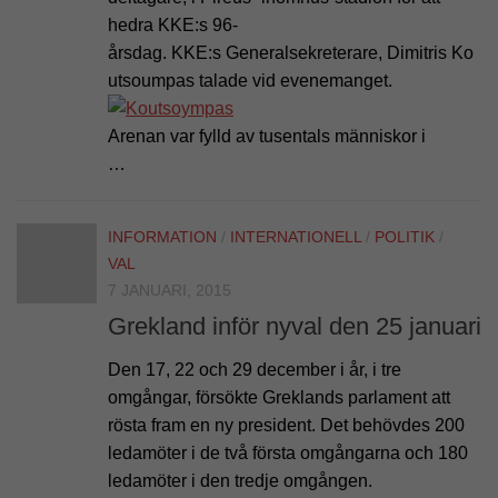
hedra KKE:s 96-
årsdag. KKE:s Generalsekreterare, Dimitris Ko
utsoumpas talade vid evenemanget.
Arenan var fylld av tusentals människor i
…
INFORMATION
/
INTERNATIONELL
/
POLITIK
/
VAL
7 JANUARI, 2015
Grekland inför nyval den 25 januari
Den 17, 22 och 29 december i år, i tre
omgångar, försökte Greklands parlament att
rösta fram en ny president. Det behövdes 200
ledamöter i de två första omgångarna och 180
ledamöter i den tredje omgången.