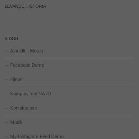
bra som
LEVANDE HISTORIA
möjligt
under ditt
besök. Om
du nekar de
här kakorna
kommer viss
SIDOR
funktionalitet
att försvinna
Aktuellt – Möten
från
hemsidan.
Facebook Demo
Filmer
Marknadsföring
Genom att dela
med dig av dina
Kampanj mot NATO
intressen och ditt
beteende när du
Kontakta oss
surfar ökar du
chansen att få se
personligt
Musik
anpassat
innehåll och
My Instagram Feed Demo
erbjudanden.