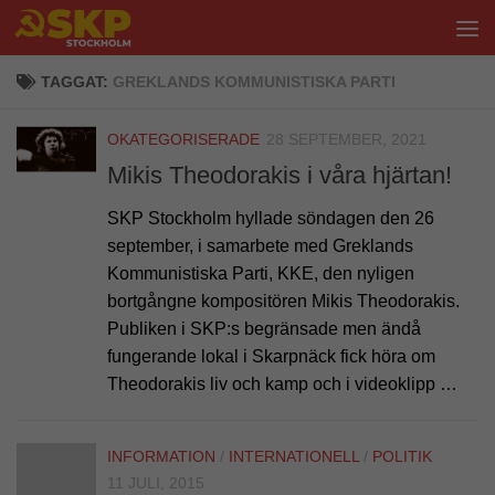
Hoppa till innehåll
TAGGAT:
GREKLANDS KOMMUNISTISKA PARTI
OKATEGORISERADE
28 SEPTEMBER, 2021
Mikis Theodorakis i våra hjärtan!
SKP Stockholm hyllade söndagen den 26
september, i samarbete med Greklands
Kommunistiska Parti, KKE, den nyligen
bortgångne kompositören Mikis Theodorakis.
Publiken i SKP:s begränsade men ändå
fungerande lokal i Skarpnäck fick höra om
Theodorakis liv och kamp och i videoklipp …
INFORMATION
/
INTERNATIONELL
/
POLITIK
11 JULI, 2015