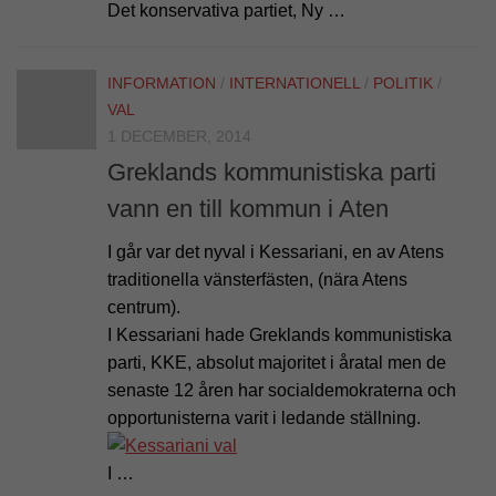
Det konservativa partiet, Ny …
INFORMATION
/
INTERNATIONELL
/
POLITIK
/
VAL
1 DECEMBER, 2014
Greklands kommunistiska parti
vann en till kommun i Aten
I går var det nyval i Kessariani, en av Atens
traditionella vänsterfästen, (nära Atens
centrum).
I Kessariani hade Greklands kommunistiska
parti, KKE, absolut majoritet i åratal men de
senaste 12 åren har socialdemokraterna och
opportunisterna varit i ledande ställning.
I …