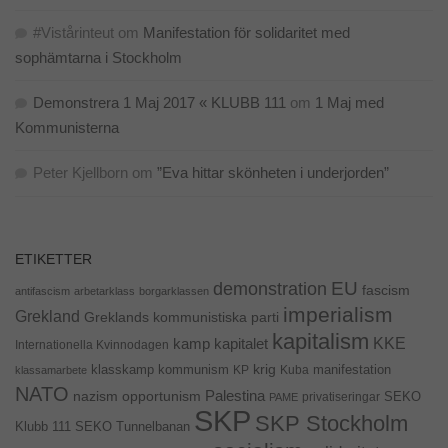
#Vistårinteut
om
Manifestation för solidaritet med
sophämtarna i Stockholm
Demonstrera 1 Maj 2017 « KLUBB 111
om
1 Maj med
Kommunisterna
Peter Kjellborn
om
”Eva hittar skönheten i underjorden”
ETIKETTER
EU
demonstration
fascism
antifascism
arbetarklass
borgarklassen
imperialism
Grekland
Greklands kommunistiska parti
kapitalism
KKE
kapitalet
kamp
Internationella Kvinnodagen
krig
klasskamp
kommunism
KP
Kuba
manifestation
klassamarbete
NATO
Palestina
nazism
opportunism
privatiseringar
SEKO
PAME
SKP
SKP Stockholm
SEKO Tunnelbanan
Klubb 111