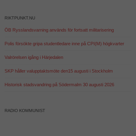
hemsidan
över huvud
taget ska
fungera.
RIKTPUNKT.NU
ÖB Rysslandsvarning används för fortsatt militarisering
Statistik
För att vi ska
Polis försökte gripa studentledare inne på CPI(M) högkvarter
kunna
förbättra
Valrörelsen igång i Härjedalen
hemsidans
funktionalitet
och
SKP håller valupptaktsmöte den15 augusti i Stockholm
uppbyggnad,
baserat på
Historisk stadsvandring på Södermalm 30 augusti 2026
hur
hemsidan
används.
RADIO KOMMUNIST
Upplevelse
För att vår
hemsida ska
prestera så