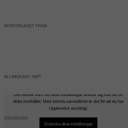
BOKFÖRLAGET FRAM
BLI MEDLEM I SKP!
Det verkar som om dina inställningar hindrar dig från att se
detta innehållet. Med största sannolikhet är det för att du har
Upplevelse avstängt.
Kampfonden
Granska dina inställningar