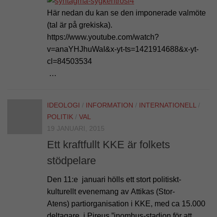
Här nedan du kan se den imponerade valmöte
(tal är på grekiska).
https://www.youtube.com/watch?
v=anaYHJhuWaI&x-yt-ts=1421914688&x-yt-
cl=84503534
…
IDEOLOGI
/
INFORMATION
/
INTERNATIONELL
/
POLITIK
/
VAL
19 JANUARI, 2015
Ett kraftfullt KKE är folkets
stödpelare
Den 11:e januari hölls ett stort politiskt-
kulturellt evenemang av Attikas (Stor-
Atens) partiorganisation i KKE, med ca 15.000
deltagare, i Pireus ”inomhus-stadion för att