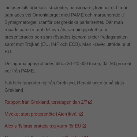
Tiotusentals arbetare, studenter, pensionärer, kvinnor och män,
samlades vid Omoniatorget med PAME och marscherade till
Syntagmatorget, utanför det grekiska parlamentet. Där man
ropade paroller mot det nya åtstramningspaket som
presenterades och som röstades igenom under fredagsnatten
samt mot Trojkan (EU, IMF och ECB). Man kräver utträde ur ut
EU.
Deltagarna uppskattades till ca 30–40 000 tusen, där 90 procent
var från PAME.
Följ hela rapportering från Grekland, Redaktionen är på plats i
Grekland
Rapport från Grekland, torsdagen den 2/7
Mycket stort protestmöte i Aten ikväll
Alexis Tsipras pratade sig varm för EU