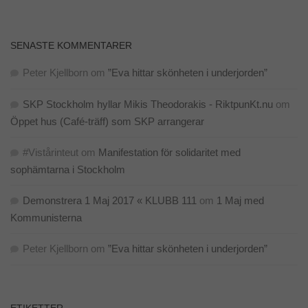
SENASTE KOMMENTARER
Peter Kjellborn
om
”Eva hittar skönheten i underjorden”
SKP Stockholm hyllar Mikis Theodorakis - RiktpunKt.nu
om
Öppet hus (Café-träff) som SKP arrangerar
#Vistårinteut
om
Manifestation för solidaritet med
sophämtarna i Stockholm
Demonstrera 1 Maj 2017 « KLUBB 111
om
1 Maj med
Kommunisterna
Peter Kjellborn
om
”Eva hittar skönheten i underjorden”
ETIKETTER