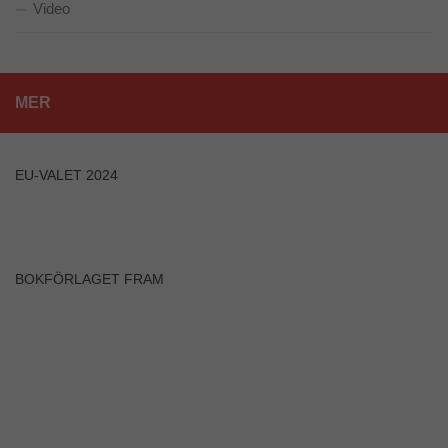
Video
Upplevelse
För att vår
hemsida ska
prestera så
MER
bra som
möjligt
under ditt
besök. Om
EU-VALET 2024
du nekar de
här kakorna
kommer viss
funktionalitet
att försvinna
från
BOKFÖRLAGET FRAM
hemsidan.
Marknadsföring
Genom att dela
med dig av dina
intressen och ditt
beteende när du
surfar ökar du