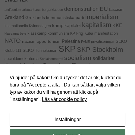
EU
demonstration
fascism
antifascism
arbetarklass
borgarklassen
imperialism
Grekland
Greklands kommunistiska parti
kapitalism
KKE
kapitalet
kamp
Internationella Kvinnodagen
krig
klasskamp
kommunism
KP
Kuba
manifestation
klassamarbete
NATO
Palestina
nazism
opportunism
privatiseringar
SEKO
PAME
SKP
SKP Stockholm
SEKO Tunnelbanan
Klubb 111
socialism
solidaritet
socialdemokraterna
Socialdemokrati
Sveriges
Sverige
Stockholm
kommunistiska parti
Sveriges Kommunistisk Ungdom
Vi bjuder på kakor! Om du tycker det är ok, klickar du
val 2014
USA
uttalande
val
bara på "Acceptera alla". Du kan såklart välja vilken
Ukraina
SYRIZA
typ av kakor du vill ha genom att klicka på
"Inställningar".
Läs vår cookie policy
Inställningar
SKP Stockholm