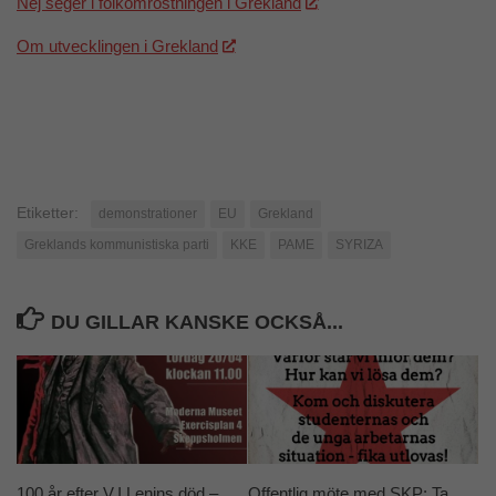
Nej seger i folkomröstningen i Grekland
Om utvecklingen i Grekland
Etiketter:
demonstrationer
EU
Grekland
Greklands kommunistiska parti
KKE
PAME
SYRIZA
DU GILLAR KANSKE OCKSÅ...
100 år efter V.I.Lenins död –
Offentlig möte med SKP: Ta