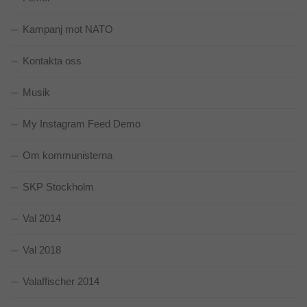
Nödvändiga
Dessa kakor
Kampanj mot NATO
går inte att
välja bort. De
behövs för att
Kontakta oss
hemsidan
över huvud
taget ska
Musik
fungera.
My Instagram Feed Demo
Statistik
Om kommunisterna
För att vi ska
kunna
SKP Stockholm
förbättra
hemsidans
funktionalitet
Val 2014
och
uppbyggnad,
baserat på
Val 2018
hur
hemsidan
Valaffischer 2014
används.