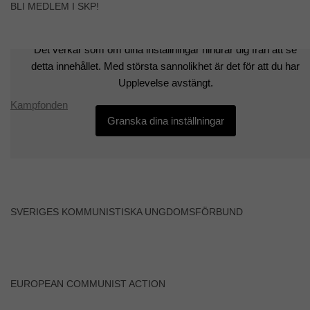
BLI MEDLEM I SKP!
chansen att få se
personligt
anpassat
innehåll och
Det verkar som om dina inställningar hindrar dig från att se
erbjudanden.
detta innehållet. Med största sannolikhet är det för att du har
Upplevelse avstängt.
Kampfonden
Granska dina inställningar
SVERIGES KOMMUNISTISKA UNGDOMSFÖRBUND
EUROPEAN COMMUNIST ACTION