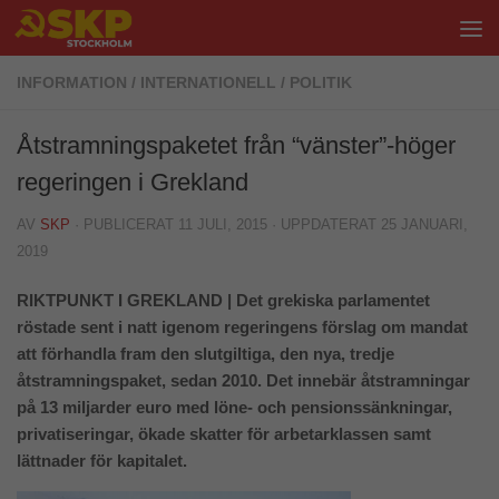
Hoppa till innehåll
INFORMATION
/
INTERNATIONELL
/
POLITIK
Åtstramningspaketet från “vänster”-höger
regeringen i Grekland
AV
SKP
· PUBLICERAT
11 JULI, 2015
· UPPDATERAT
25 JANUARI,
2019
RIKTPUNKT I GREKLAND | Det grekiska parlamentet
röstade sent i natt igenom regeringens förslag om mandat
att förhandla fram den slutgiltiga, den nya, tredje
åtstramningspaket, sedan 2010. Det innebär åtstramningar
på 13 miljarder euro med löne- och pensionssänkningar,
privatiseringar, ökade skatter för arbetarklassen samt
lättnader för kapitalet.