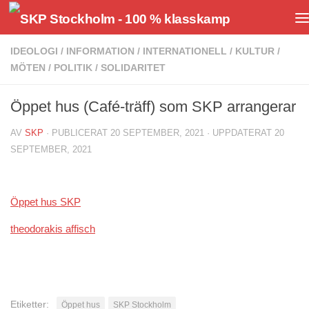
Hoppa till innehåll
IDEOLOGI
/
INFORMATION
/
INTERNATIONELL
/
KULTUR
/
MÖTEN
/
POLITIK
/
SOLIDARITET
Öppet hus (Café-träff) som SKP arrangerar
AV
SKP
· PUBLICERAT
20 SEPTEMBER, 2021
· UPPDATERAT
20
SEPTEMBER, 2021
Öppet hus SKP
theodorakis affisch
Etiketter:
Öppet hus
SKP Stockholm