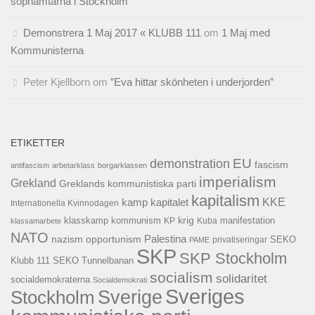
sophämtarna i Stockholm
Demonstrera 1 Maj 2017 « KLUBB 111
om
1 Maj med
Kommunisterna
Peter Kjellborn
om
”Eva hittar skönheten i underjorden”
ETIKETTER
EU
demonstration
fascism
antifascism
arbetarklass
borgarklassen
imperialism
Grekland
Greklands kommunistiska parti
kapitalism
KKE
kapitalet
kamp
Internationella Kvinnodagen
krig
klasskamp
kommunism
KP
Kuba
manifestation
klassamarbete
NATO
Palestina
nazism
opportunism
privatiseringar
SEKO
PAME
SKP
SKP Stockholm
SEKO Tunnelbanan
Klubb 111
socialism
solidaritet
socialdemokraterna
Socialdemokrati
Sveriges
Sverige
Stockholm