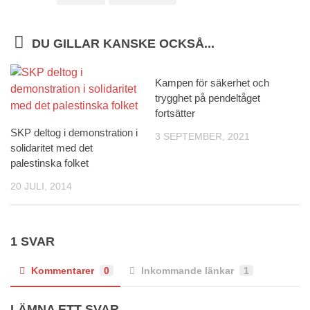
DU GILLAR KANSKE OCKSÅ...
Kampen för säkerhet och
trygghet på pendeltåget
fortsätter
SKP deltog i demonstration i
3 SEPTEMBER, 2021
solidaritet med det
palestinska folket
20 JULI, 2014
1 SVAR
Kommentarer
0
Inkommande länkar
1
LÄMNA ETT SVAR