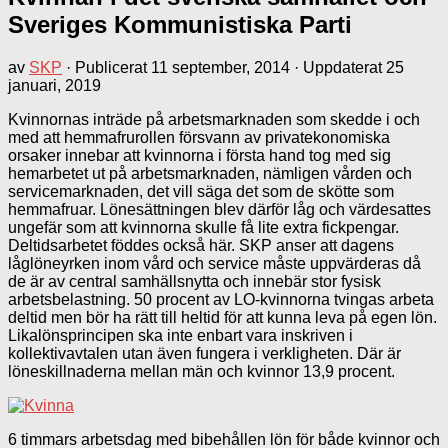
Sveriges Kommunistiska Parti
av
SKP
· Publicerat
11 september, 2014
· Uppdaterat
25
januari, 2019
Kvinnornas inträde på arbetsmarknaden som skedde i och
med att hemmafrurollen försvann av privatekonomiska
orsaker innebar att kvinnorna i första hand tog med sig
hemarbetet ut på arbetsmarknaden, nämligen vården och
servicemarknaden, det vill säga det som de skötte som
hemmafruar. Lönesättningen blev därför låg och värdesattes
ungefär som att kvinnorna skulle få lite extra fickpengar.
Deltidsarbetet föddes också här. SKP anser att dagens
låglöneyrken inom vård och service måste uppvärderas då
de är av central samhällsnytta och innebär stor fysisk
arbetsbelastning. 50 procent av LO-kvinnorna tvingas arbeta
deltid men bör ha rätt till heltid för att kunna leva på egen lön.
Likalönsprincipen ska inte enbart vara inskriven i
kollektivavtalen utan även fungera i verkligheten. Där är
löneskillnaderna mellan män och kvinnor 13,9 procent.
6 timmars arbetsdag med bibehållen lön för både kvinnor och