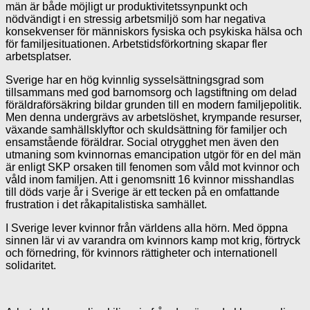
män är både möjligt ur produktivitetssynpunkt och
nödvändigt i en stressig arbetsmiljö som har negativa
konsekvenser för människors fysiska och psykiska hälsa och
för familjesituationen. Arbetstidsförkortning skapar fler
arbetsplatser.
Sverige har en hög kvinnlig sysselsättningsgrad som
tillsammans med god barnomsorg och lagstiftning om delad
föräldraförsäkring bildar grunden till en modern familjepolitik.
Men denna undergrävs av arbetslöshet, krympande resurser,
växande samhällsklyftor och skuldsättning för familjer och
ensamstående föräldrar. Social otrygghet men även den
utmaning som kvinnornas emancipation utgör för en del män
är enligt SKP orsaken till fenomen som våld mot kvinnor och
våld inom familjen. Att i genomsnitt 16 kvinnor misshandlas
till döds varje år i Sverige är ett tecken på en omfattande
frustration i det råkapitalistiska samhället.
I Sverige lever kvinnor från världens alla hörn. Med öppna
sinnen lär vi av varandra om kvinnors kamp mot krig, förtryck
och förnedring, för kvinnors rättigheter och internationell
solidaritet.