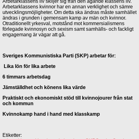
Arbetarklassens liv skiljer sig från den ägande klassens liv.
Arbetarklassens kvinnor har en annan verklighet och sämre
utvecklingsmöjligheter. Om detta ska ändras måste samhället
ändras i grunden i gemensam kamp av män och kvinnor.
Otraditionellt yrkesval, motstånd mot kommersialismens
förlegade kvinnosyn och sexism samt samhälls- och fackligt
engagemang är vägar att gå.
Sveriges Kommunistiska Parti (SKP) arbetar för:
Lika lön för lika arbete
6 timmars arbetsdag
Jämställdhet och könens lika värde
Praktiskt och ekonomiskt stöd till kvinnojourer från stat
och kommun
Kvinnokamp hand i hand med klasskamp
Etiketter: