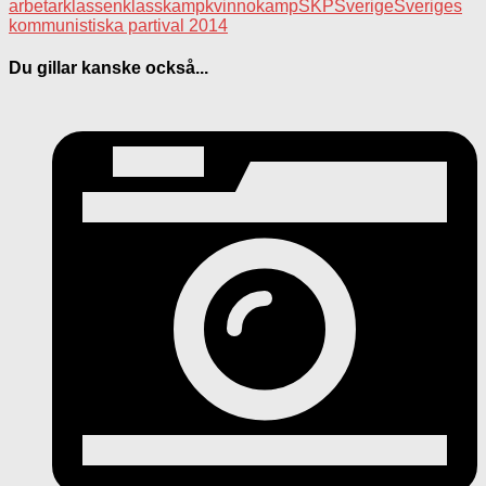
arbetarklassen
klasskamp
kvinnokamp
SKP
Sverige
Sveriges
kommunistiska parti
val 2014
Du gillar kanske också...