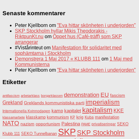
Senaste kommentarer
Peter Kjellborn
om
”Eva hittar skönheten i underjorden”
SKP Stockholm hyllar Mikis Theodorakis -
RiktpunKt.nu
om
Öppet hus (Café-träff) som SKP
arrangerar
#Vistårinteut
om
Manifestation för solidaritet med
sophämtarna i Stockholm
Demonstrera 1 Maj 2017 « KLUBB 111
om
1 Maj med
Kommunisterna
Peter Kjellborn
om
”Eva hittar skönheten i underjorden”
Etiketter
EU
demonstration
fascism
antifascism
arbetarklass
borgarklassen
imperialism
Grekland
Greklands kommunistiska parti
kapitalism
KKE
kapitalet
kamp
Internationella Kvinnodagen
krig
klasskamp
kommunism
KP
Kuba
manifestation
klassamarbete
NATO
Palestina
nazism
opportunism
privatiseringar
SEKO
PAME
SKP
SKP Stockholm
SEKO Tunnelbanan
Klubb 111