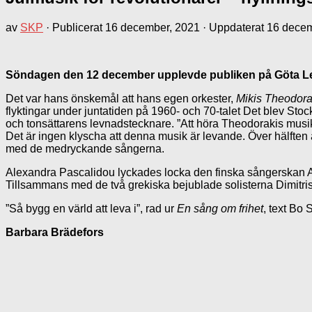
av
SKP
· Publicerat
16 december, 2021
· Uppdaterat
16 decem
Söndagen den 12 december upplevde publiken på Göta Lejon
Det var hans önskemål att hans egen orkester,
Mikis Theodora
flyktingar under juntatiden på 1960- och 70-talet Det blev St
och tonsättarens levnadstecknare. ”Att höra Theodorakis musik 
Det är ingen klyscha att denna musik är levande. Över hälften 
med de medryckande sångerna.
Alexandra Pascalidou lyckades locka den finska sångerskan Ar
Tillsammans med de två grekiska bejublade solisterna Dimitris
”Så bygg en värld att leva i”, rad ur
En sång om frihet
, text Bo 
Barbara Brädefors