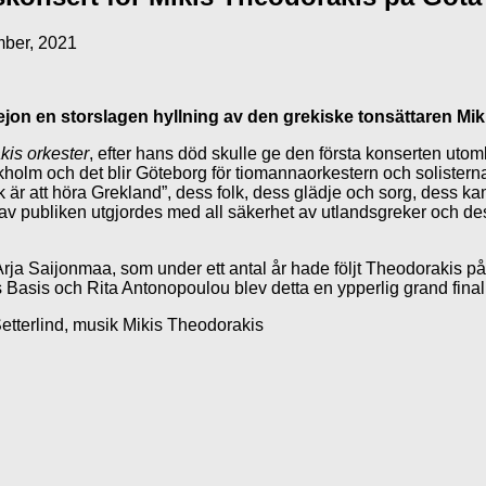
ber, 2021
 en storslagen hyllning av den grekiske tonsättaren Mikis
kis orkester
, efter hans död skulle ge den första konserten uto
ockholm och det blir Göteborg för tiomannaorkestern och solist
är att höra Grekland”, dess folk, dess glädje och sorg, dess kam
av publiken utgjordes med all säkerhet av utlandsgreker och des
ja Saijonmaa, som under ett antal år hade följt Theodorakis på
 Basis och Rita Antonopoulou blev detta en ypperlig grand fina
Setterlind, musik Mikis Theodorakis