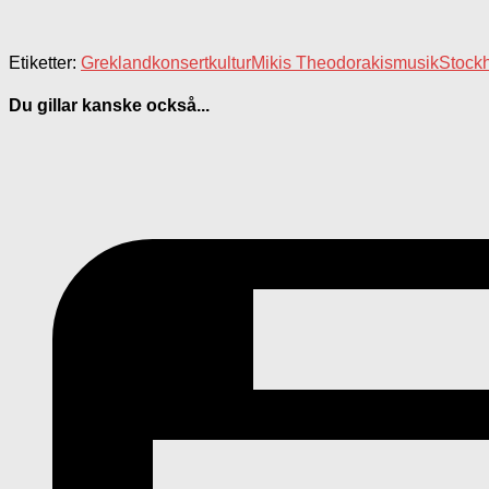
Etiketter:
Grekland
konsert
kultur
Mikis Theodorakis
musik
Stock
Du gillar kanske också...