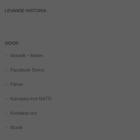
LEVANDE HISTORIA
SIDOR
Aktuellt – Möten
Facebook Demo
Filmer
Kampanj mot NATO
Kontakta oss
Nödvändiga
Dessa kakor
går inte att
Musik
välja bort. De
behövs för att