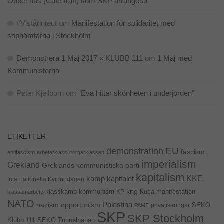
Öppet hus (Café-träff) som SKP arrangerar
#Vistårinteut
om
Manifestation för solidaritet med
sophämtarna i Stockholm
Demonstrera 1 Maj 2017 « KLUBB 111
om
1 Maj med
Kommunisterna
Peter Kjellborn
om
”Eva hittar skönheten i underjorden”
ETIKETTER
EU
demonstration
fascism
antifascism
arbetarklass
borgarklassen
imperialism
Grekland
Greklands kommunistiska parti
kapitalism
KKE
kapitalet
kamp
Internationella Kvinnodagen
krig
klasskamp
kommunism
KP
Kuba
manifestation
klassamarbete
NATO
Palestina
nazism
opportunism
privatiseringar
SEKO
PAME
SKP
SKP Stockholm
SEKO Tunnelbanan
Klubb 111