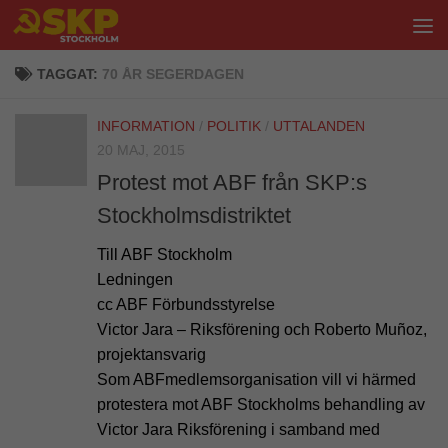
Hoppa till innehåll
TAGGAT:
70 ÅR SEGERDAGEN
INFORMATION
/
POLITIK
/
UTTALANDEN
20 MAJ, 2015
Protest mot ABF från SKP:s
Stockholmsdistriktet
Till ABF Stockholm
Ledningen
cc ABF Förbundsstyrelse
Victor Jara – Riksförening och Roberto Muñoz,
projektansvarig
Som ABF­medlemsorganisation vill vi härmed
protestera mot ABF Stockholms behandling av
Victor Jara­ Riksförening i samband med