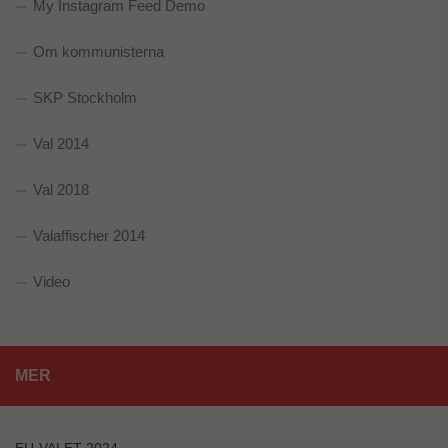
My Instagram Feed Demo
hemsidan
över huvud
taget ska
Om kommunisterna
fungera.
SKP Stockholm
Statistik
Val 2014
För att vi ska
kunna
förbättra
Val 2018
hemsidans
funktionalitet
Valaffischer 2014
och
uppbyggnad,
baserat på
Video
hur
hemsidan
används.
MER
Upplevelse
För att vår
hemsida ska
EU-VALET 2024