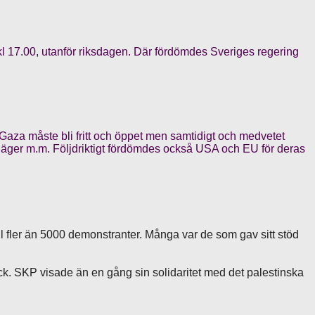
l 17.00, utanför riksdagen. Där fördömdes Sveriges regering
tt Gaza måste bli fritt och öppet men samtidigt och medvetet
tingläger m.m. Följdriktigt fördömdes också USA och EU för deras
l fler än 5000 demonstranter. Många var de som gav sitt stöd
. SKP visade än en gång sin solidaritet med det palestinska