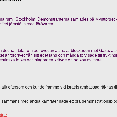
9
tina rum i Stockholm. Demonstranterna samlades på Mynttorget k
t offret jämställs med förövaren.
ritik i det han talar om behovet av att häva blockaden mot Gaza, a
ket är fördrivet från sitt eget land och många förvisade till flyk
estinska folket och slagorden krävde en bojkott av Israel.
 allt eftersom och kunde framme vid Israels ambassad räknas til
llsammans med andra kamrater hade ett bra demonstrationsblock
rige