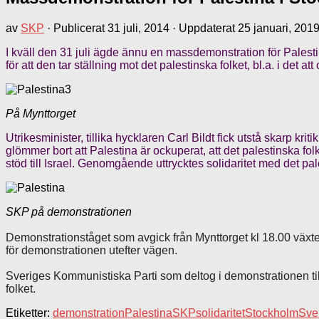
av
SKP
· Publicerat
31 juli, 2014
· Uppdaterat
25 januari, 201
I kväll den 31 juli ägde ännu en massdemonstration för Pales
för att den tar ställning mot det palestinska folket, bl.a. i det at
På Mynttorget
Utrikesminister, tillika hycklaren Carl Bildt fick utstå skarp k
glömmer bort att Palestina är ockuperat, att det palestinska fol
stöd till Israel. Genomgående uttrycktes solidaritet med det pal
SKP på demonstrationen
Demonstrationståget som avgick från Mynttorget kl 18.00 växte
för demonstrationen utefter vägen.
Sveriges Kommunistiska Parti som deltog i demonstrationen ti
folket.
Etiketter:
demonstration
Palestina
SKP
solidaritet
Stockholm
Sve