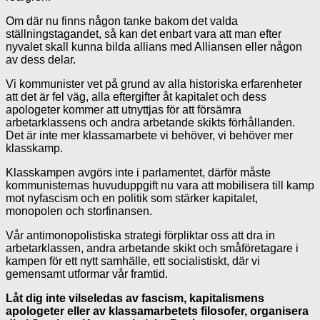
Om där nu finns någon tanke bakom det valda
ställningstagandet, så kan det enbart vara att man efter
nyvalet skall kunna bilda allians med Alliansen eller någon
av dess delar.
Vi kommunister vet på grund av alla historiska erfarenheter
att det är fel väg, alla eftergifter åt kapitalet och dess
apologeter kommer att utnyttjas för att försämra
arbetarklassens och andra arbetande skikts förhållanden.
Det är inte mer klassamarbete vi behöver, vi behöver mer
klasskamp.
Klasskampen avgörs inte i parlamentet, därför måste
kommunisternas huvuduppgift nu vara att mobilisera till kamp
mot nyfascism och en politik som stärker kapitalet,
monopolen och storfinansen.
Vår antimonopolistiska strategi förpliktar oss att dra in
arbetarklassen, andra arbetande skikt och småföretagare i
kampen för ett nytt samhälle, ett socialistiskt, där vi
gemensamt utformar vår framtid.
Låt dig inte vilseledas av fascism, kapitalismens
apologeter eller av klassamarbetets filosofer, organisera