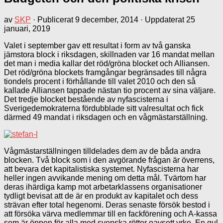
av
SKP
· Publicerat
9 december, 2014
· Uppdaterat
25
januari, 2019
Valet i september gav ett resultat i form av två ganska
jämstora block i riksdagen, skillnaden var 16 mandat mellan
det man i media kallar det röd/gröna blocket och Alliansen.
Det röd/gröna blockets framgångar begränsades till några
tiondels procent i förhållande till valet 2010 och den så
kallade Alliansen tappade nästan tio procent av sina väljare.
Det tredje blocket bestående av nyfascisterna i
Sverigedemokraterna fördubblade sitt valresultat och fick
därmed 49 mandat i riksdagen och en vågmästarställning.
Vågmästarställningen tilldelades dem av de båda andra
blocken. Två block som i den avgörande frågan är överrens,
att bevara det kapitalistiska systemet. Nyfascisterna har
heller ingen avvikande mening om detta mål. Tvärtom har
deras ihärdiga kamp mot arbetarklassens organisationer
tydligt bevisat att de är en produkt av kapitalet och dess
strävan efter total hegenomi. Deras senaste försök bestod i
att försöka värva medlemmar till en fackförening och A-kassa
som är öppen för alla med svenska rötter oavsett yrke. En gul