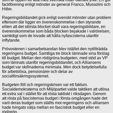
fackförening enligt mönster av general Franco, Mussolini och
Hitler.
Regeringsbildandet gick enligt svenskt mönster utan problem
eftersom där ligger en överenskommelse i den styrande
eliten att det största blocket skall vara regeringsbildare, en
överenskommelse som båda blocken bejakade i valrörelsen,
samtidigt som de lovade att hålla nyfascisterna utanför
inflytande.
Prövostenen i samarbetsandan blev istället den nytillträdda
regeringens budget. Samtliga tre block lämnade sina förslag
till budget. Mellan den röd/gröna budgeten, med stöd av VP
som lämnats utanför regeringsbildandet, och Alliansens
budget var skillnaderna minimala. Men dock betydelsefulla
för arbetslösa, pensionärer och delar av
socialförsäkringssystemet.
Budgeten föll och regeringskrisen var ett faktum.
Socialdemokraterna och Miljöpartiet valde taktiken att utlösa
ett extra val i stället för att rösta taktiskt i riksdagen. Genom
att rösta på fascisternas budget i första omgången hade det
varit deras budget som ställts mot regeringens och alliansen
hade tvingats välja mellan en fascistisk budget eller en
röd/grön.