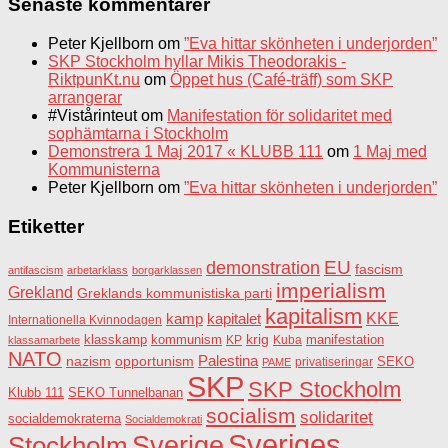
Senaste kommentarer
Peter Kjellborn
om
”Eva hittar skönheten i underjorden”
SKP Stockholm hyllar Mikis Theodorakis -
RiktpunKt.nu
om
Öppet hus (Café-träff) som SKP
arrangerar
#Vistårinteut
om
Manifestation för solidaritet med
sophämtarna i Stockholm
Demonstrera 1 Maj 2017 « KLUBB 111
om
1 Maj med
Kommunisterna
Peter Kjellborn
om
”Eva hittar skönheten i underjorden”
Etiketter
EU
demonstration
fascism
antifascism
arbetarklass
borgarklassen
imperialism
Grekland
Greklands kommunistiska parti
kapitalism
KKE
kapitalet
kamp
Internationella Kvinnodagen
krig
klasskamp
kommunism
KP
Kuba
manifestation
klassamarbete
NATO
Palestina
nazism
opportunism
privatiseringar
SEKO
PAME
SKP
SKP Stockholm
SEKO Tunnelbanan
Klubb 111
socialism
solidaritet
socialdemokraterna
Socialdemokrati
Sveriges
Sverige
Stockholm