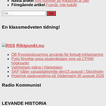
Nästa artikel
Nytt nummer av Riktpunkt är ute!
Föregående artikel
Framåt, inte bakåt!
Sök
efter:
En klassmedveten tidning!
Riktpunkt.nu
ÖB Rysslandsvarning används för fortsatt militarisering
Polis försökte gripa studentledare inne på CPI(M)
högkvarter
Valrörelsen igång i Härjedalen
SKP håller valupptaktsmöte den15 augusti i Stockholm
Historisk stadsvandring på Södermalm 30 augusti 2026
Radio Kommunist
LEVANDE HISTORIA