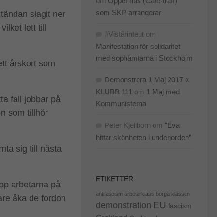
om
Öppet hus (Café-träff)
som SKP arrangerar
utändan slagit ner
ket lett till
#Vistårinteut
om
Manifestation för solidaritet
med sophämtarna i Stockholm
ett årskort som
Demonstrera 1 Maj 2017 «
KLUBB 111
om
1 Maj med
ta fall jobbar på
Kommunisterna
n som tillhör
Peter Kjellborn
om
”Eva
hittar skönheten i underjorden”
mta sig till nästa
ETIKETTER
pp arbetarna på
antifascism
arbetarklass
borgarklassen
tare åka de fordon
EU
demonstration
fascism