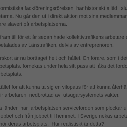
ormistiska fackföreningsrörelsen har historiskt alltid i sl
tarna. Nu går den ut i direkt aktion mot sina medlemmar vil
gare slaveri på arbetsplatserna.
ram till för ett år sedan hade kollektivtrafikens arbetare 
betalades av Länstrafiken, delvis av entreprenören.
rskort är nu borttaget helt och hållet. En förare, som i det
tsplats, förnekas under hela sitt pass att åka det fordo
betsplats.
tället för att kunna ta sig en vilopaus för att kunna återhä
lir arbetaren nedbrottad av utsugarsystemets vakter.
a länder har arbetsplatsen servicefordon som plockar u
l jobbet och från jobbet till hemmet. I Sverige nekas arbe
lhör deras arbetsplats. Hur realistiskt är detta?