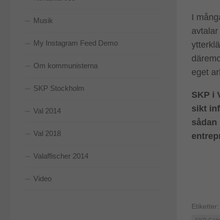
I många
Musik
avtalar
My Instagram Feed Demo
ytterkl
däremot
Om kommunisterna
eget ar
SKP Stockholm
SKP i V
sikt in
Val 2014
sådan 
Val 2018
entrep
Valaffischer 2014
Video
Etiketter: