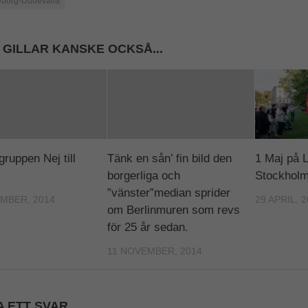
borg-Uddevalla
Nödvändiga
Dessa kakor
 GILLAR KANSKE OCKSÅ...
går inte att
välja bort. De
behövs för att
hemsidan
över huvud
taget ska
fungera.
gruppen Nej till
Tänk en sån’ fin bild den
1 Maj på 
Statistik
borgerliga och
Stockhol
För att vi ska
”vänster”median sprider
kunna
MBER, 2014
29 APRIL, 
om Berlinmuren som revs
förbättra
hemsidans
för 25 år sedan.
funktionalitet
och
11 NOVEMBER, 2014
uppbyggnad,
baserat på
hur
hemsidan
 ETT SVAR