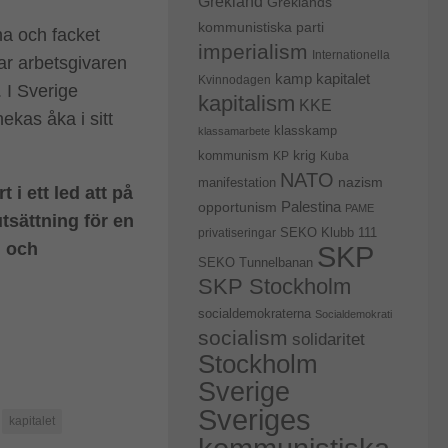
Grekland
Greklands
kommunistiska parti
na och facket
imperialism
Internationella
ar arbetsgivaren
kapitalet
kamp
Kvinnodagen
. I Sverige
kapitalism
KKE
ekas åka i sitt
klasskamp
klassamarbete
krig
kommunism
KP
Kuba
NATO
nazism
manifestation
 i ett led att på
Palestina
opportunism
PAME
rutsättning för en
privatiseringar
SEKO Klubb 111
n och
SKP
SEKO Tunnelbanan
SKP Stockholm
socialdemokraterna
Socialdemokrati
socialism
solidaritet
Stockholm
Sverige
Sveriges
kapitalet