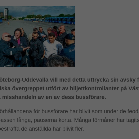
teborg-Uddevalla vill med detta uttrycka sin avsky f
iska övergreppet utfört av biljettkontrollanter på Väs
a misshandeln av en av dess bussförare.
örhållandena för bussförare har blivit som under de feod
assen långa, pauserna korta. Många förmåner har tagits
bestraffa de anställda har blivit fler.