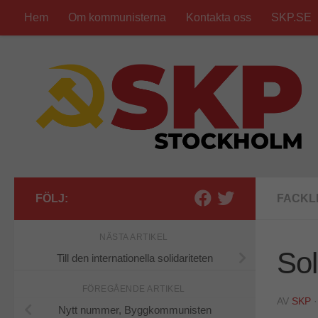
Hem
Om kommunisterna
Kontakta oss
SKP.SE
Hoppa till innehåll
FÖLJ:
FACKL
NÄSTA ARTIKEL
Sol
Till den internationella solidariteten
FÖREGÅENDE ARTIKEL
AV
SKP
Nytt nummer, Byggkommunisten