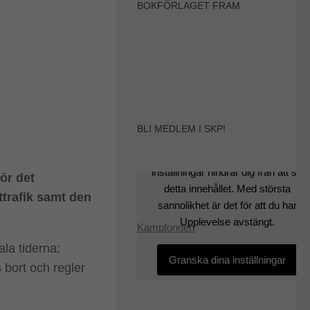
BOKFÖRLAGET FRAM
BLI MEDLEM I SKP!
Det verkar som om dina
inställningar hindrar dig från att se
ör det
detta innehållet. Med största
ttrafik samt den
sannolikhet är det för att du har
Upplevelse avstängt.
Kampfonden
ala tiderna;
Granska dina inställningar
 bort och regler