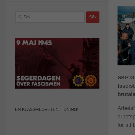
Sök
efter:
SKP Gö
fascist
brutal
Arbetsf
EN KLASSMEDVETEN TIDNING!
arbetsp
för att 