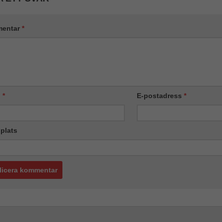
används.
entar
*
Upplevelse
För att vår
hemsida ska
prestera så
bra som
möjligt
under ditt
n
*
E-postadress
*
besök. Om
du nekar de
här kakorna
kommer viss
plats
funktionalitet
att försvinna
från
hemsidan.
Marknadsföring
Genom att dela
med dig av dina
intressen och ditt