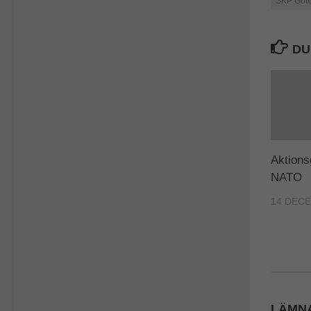
SKP Göte
DU
Aktions
NATO
14 DECE
LÄMNA