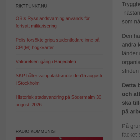
Trygghe
RIKTPUNKT.NU
nästan 
ÖB:s Rysslandsvarning används för
som någ
fortsatt militarisering
Den här
Polis försökte gripa studentledare inne på
andra k
CPI(M) högkvarter
länder 
Valrörelsen igång i Härjedalen
organis
striden
SKP håller valupptaktsmöte den15 augusti
i Stockholm
Detta 
och at
Historisk stadsvandring på Södermalm 30
ska ti
augusti 2026
på arb
På grun
RADIO KOMMUNIST
facket 