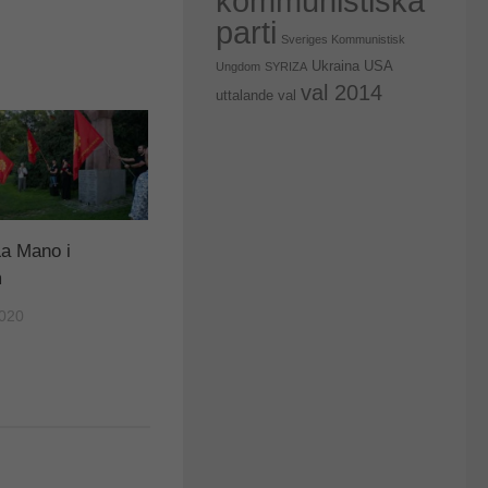
kommunistiska
parti
Sveriges Kommunistisk
USA
Ukraina
Ungdom
SYRIZA
val 2014
uttalande
val
La Mano i
m
2020