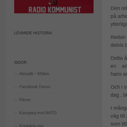
Den ref
på arbe
ytterli
LEVANDE HISTORIA
Redan f
delvis 
Detta å
SIDOR
en arbe
Aktuellt – Möten
hans ar
Facebook Demo
Och i s
dag , b
Filmer
I mång
Kampanj mot NATO
väg til
som til
Kontakta oss