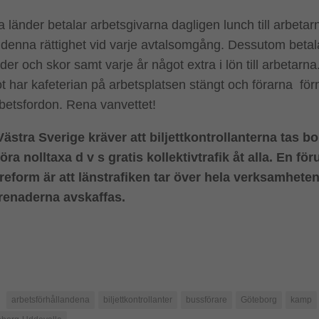
 länder betalar arbetsgivarna dagligen lunch till arbetar
 denna rättighet vid varje avtalsomgång. Dessutom betal
äder och skor samt varje år något extra i lön till arbetarna
 har kafeterian på arbetsplatsen stängt och förarna förn
betsfordon. Rena vanvettet!
ästra Sverige kräver att biljettkontrollanterna tas bort
föra nolltaxa d v s gratis kollektivtrafik åt alla. En fö
reform är att länstrafiken tar över hela verksamhete
renaderna avskaffas.
arbetsförhållandena
biljettkontrollanter
bussförare
Göteborg
kamp