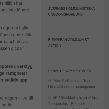
tsmiljön har
SVERIGES KOMMUNISTISKA
knas inte längre
UNGDOMSFÖRBUND
 ägt rum i alla
 ännu sämre. Alla
EUROPEAN COMMUNIST
arna och deras
ACTION
assen gick ur
opolens verktyg
SENASTE KOMMENTARER
a rättigheter
h ställde upp
Peter Kjellborn
om
”Eva
.
hittar skönheten i underjorden”
SKP Stockholm hyllar Mikis
ågon tilltro till
Theodorakis - RiktpunKt.nu
 partiet.