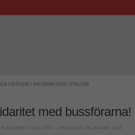
IGA FRÅGOR
/
INFORMATION
/
POLITIK
idaritet med bussförarna!
· PUBLICERAT
2 JUNI, 2015
· UPPDATERAT
25 JANUARI, 2019