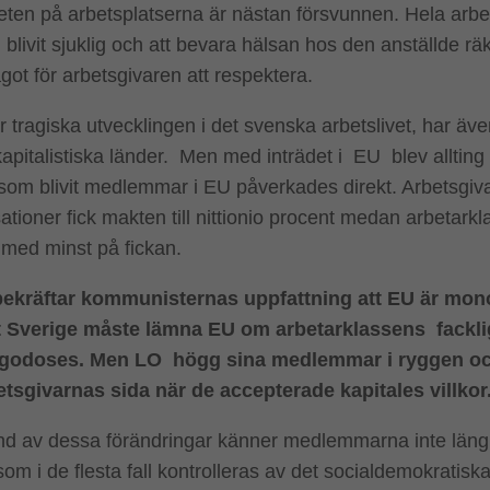
ten på arbetsplatserna är nästan försvunnen. Hela arbe
blivit sjuklig och att bevara hälsan hos den anställde rä
ot för arbetsgivaren att respektera.
 tragiska utvecklingen i det svenska arbetslivet, har även
apitalistiska länder. Men med inträdet i EU blev allting
som blivit medlemmar i EU påverkades direkt. Arbetsgiv
ationer fick makten till nittionio procent medan arbetarkl
 med minst på fickan.
bekräftar kommunisternas uppfattning att EU är mon
t Sverige måste lämna EU om arbetarklassens facklig
llgodoses. Men LO högg sina medlemmar i ryggen oc
etsgivarnas sida när de accepterade kapitales villkor
d av dessa förändringar känner medlemmarna inte längre n
som i de flesta fall kontrolleras av det socialdemokratiska