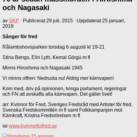
och Nagasaki
av
SKP
· Publicerat
29 juli, 2015
· Uppdaterat
25 januari,
2019
Sånger för fred
Rålambshovsparken torsdag 6 augusti kl 19-21
Stina Bengs, Elin Lyth, Kemal Görgü m fl
Minns Hiroshima och Nagasaki 1945
Vi minns offren: Nedrusta nu! Aldrig mer kärnvapen!
Kom med, driv på opinionen, tvinga parlament, regeringar
och FN att avskaffa alla kärnvapen. Det gäller livet!
arr: Kvinnor för Fred, Sveriges Fredsråd med Artister för fred,
Svenska Fredskommittén m fl samt Folkkampanjen mot
Kärnkraft, Kristna Fredsrörelsen m fl
se
www.kvinnorforfred.se