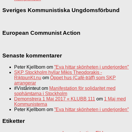
Sveriges Kommunistiska Ungdomsförbund
European Communist Action
Senaste kommentarer
Peter Kjellborn
om
”Eva hittar skönheten i underjorden”
SKP Stockholm hyllar Mikis Theodorakis -
RiktpunKt.nu
om
Öppet hus (Café-träff) som SKP
arrangerar
#Vistårinteut
om
Manifestation för solidaritet med
sophämtarna i Stockholm
Demonstrera 1 Maj 2017 « KLUBB 111
om
1 Maj med
Kommunisterna
Peter Kjellborn
om
”Eva hittar skönheten i underjorden”
Etiketter