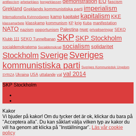
EU
demonstration
fascism
antifascism
arbetarklass
borgarklassen
imperialism
Grekland
Greklands kommunistiska parti
kapitalism
KKE
kapitalet
kamp
Internationella Kvinnodagen
krig
klasskamp
kommunism
KP
Kuba
manifestation
klassamarbete
NATO
Palestina
nazism
opportunism
privatiseringar
SEKO
PAME
SKP
SKP Stockholm
SEKO Tunnelbanan
Klubb 111
socialism
solidaritet
socialdemokraterna
Socialdemokrati
Sveriges
Sverige
Stockholm
kommunistiska parti
Sveriges Kommunistisk Ungdom
val 2014
USA
uttalande
val
Ukraina
SYRIZA
SKP Stockholm
Kakor
Vi bjuder på kakor! Om du tycker det är ok, klickar du bara på
"Acceptera alla". Du kan såklart välja vilken typ av kakor du
vill ha genom att klicka på "Inställningar".
Läs vår cookie
policy