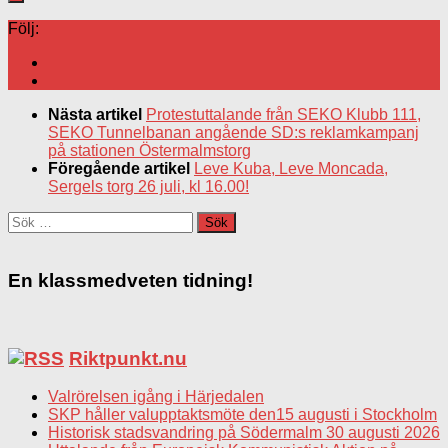
Följ:
Nästa artikel
Protestuttalande från SEKO Klubb 111,
SEKO Tunnelbanan angående SD:s reklamkampanj
på stationen Östermalmstorg
Föregående artikel
Leve Kuba, Leve Moncada,
Sergels torg 26 juli, kl 16.00!
Sök
efter:
En klassmedveten tidning!
Riktpunkt.nu
Valrörelsen igång i Härjedalen
SKP håller valupptaktsmöte den15 augusti i Stockholm
Historisk stadsvandring på Södermalm 30 augusti 2026