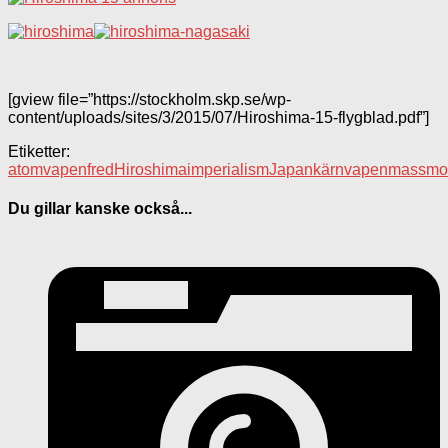
[gview file=”https://stockholm.skp.se/wp-
content/uploads/sites/3/2015/07/Hiroshima-15-flygblad.pdf”]
Etiketter:
atomvapen
fred
Hiroshima
imperialism
Japan
kärnvapen
massmo
Du gillar kanske också...