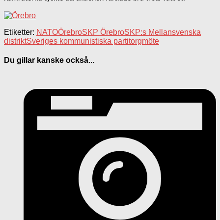
Etiketter:
NATO
Örebro
SKP Örebro
SKP:s Mellansvenska
distrikt
Sveriges kommunistiska parti
torgmöte
Du gillar kanske också...