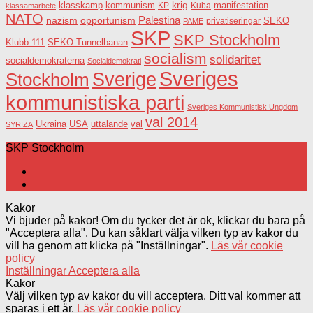
krig
klasskamp
kommunism
KP
Kuba
manifestation
klassamarbete
NATO
Palestina
nazism
opportunism
privatiseringar
SEKO
PAME
SKP
SKP Stockholm
SEKO Tunnelbanan
Klubb 111
socialism
solidaritet
socialdemokraterna
Socialdemokrati
Sveriges
Sverige
Stockholm
kommunistiska parti
Sveriges Kommunistisk Ungdom
val 2014
USA
uttalande
val
Ukraina
SYRIZA
SKP Stockholm
Kakor
Vi bjuder på kakor! Om du tycker det är ok, klickar du bara på
"Acceptera alla". Du kan såklart välja vilken typ av kakor du
vill ha genom att klicka på "Inställningar".
Läs vår cookie
policy
Inställningar
Acceptera alla
Kakor
Välj vilken typ av kakor du vill acceptera. Ditt val kommer att
sparas i ett år.
Läs vår cookie policy