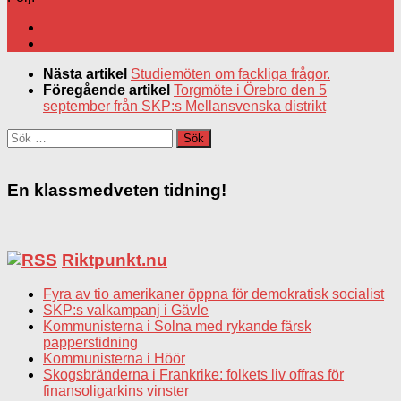
Nästa artikel
Studiemöten om fackliga frågor.
Föregående artikel
Torgmöte i Örebro den 5
september från SKP:s Mellansvenska distrikt
Sök
efter:
En klassmedveten tidning!
Riktpunkt.nu
Fyra av tio amerikaner öppna för demokratisk socialist
SKP:s valkampanj i Gävle
Kommunisterna i Solna med rykande färsk
papperstidning
Kommunisterna i Höör
Skogsbränderna i Frankrike: folkets liv offras för
finansoligarkins vinster