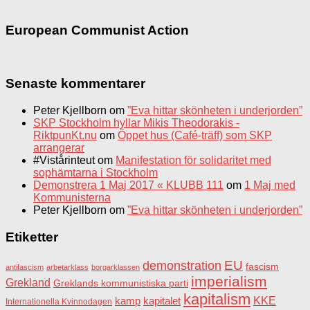
European Communist Action
Senaste kommentarer
Peter Kjellborn
om
”Eva hittar skönheten i underjorden”
SKP Stockholm hyllar Mikis Theodorakis -
RiktpunKt.nu
om
Öppet hus (Café-träff) som SKP
arrangerar
#Vistårinteut
om
Manifestation för solidaritet med
sophämtarna i Stockholm
Demonstrera 1 Maj 2017 « KLUBB 111
om
1 Maj med
Kommunisterna
Peter Kjellborn
om
”Eva hittar skönheten i underjorden”
Etiketter
EU
demonstration
fascism
antifascism
arbetarklass
borgarklassen
imperialism
Grekland
Greklands kommunistiska parti
kapitalism
KKE
kapitalet
kamp
Internationella Kvinnodagen