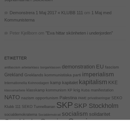
Demonstrera 1 Maj 2017 « KLUBB 111
om
1 Maj med
Kommunisterna
Peter Kjellborn
om
”Eva hittar skönheten i underjorden”
ETIKETTER
EU
demonstration
fascism
antifascism
arbetarklass
borgarklassen
imperialism
Grekland
Greklands kommunistiska parti
kapitalism
KKE
kapitalet
kamp
Internationella Kvinnodagen
krig
klasskamp
kommunism
KP
Kuba
manifestation
klassamarbete
NATO
Palestina
nazism
opportunism
privatiseringar
SEKO
PAME
SKP
SKP Stockholm
SEKO Tunnelbanan
Klubb 111
socialism
solidaritet
socialdemokraterna
Socialdemokrati
Sveriges
Sverige
Stockholm
kommunistiska parti