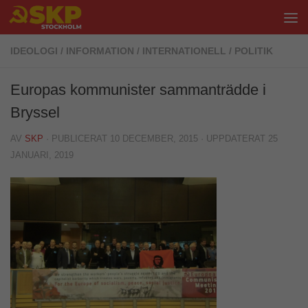
Hoppa till innehåll
IDEOLOGI
/
INFORMATION
/
INTERNATIONELL
/
POLITIK
Europas kommunister sammanträdde i
Bryssel
AV
SKP
· PUBLICERAT
10 DECEMBER, 2015
· UPPDATERAT
25
JANUARI, 2019