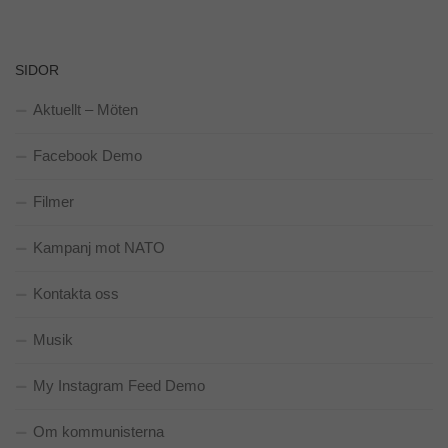
SIDOR
Nödvändiga
Aktuellt – Möten
Dessa kakor
går inte att
Facebook Demo
välja bort. De
behövs för att
hemsidan
Filmer
över huvud
taget ska
Kampanj mot NATO
fungera.
Kontakta oss
Statistik
För att vi ska
Musik
kunna
förbättra
My Instagram Feed Demo
hemsidans
funktionalitet
och
Om kommunisterna
uppbyggnad,