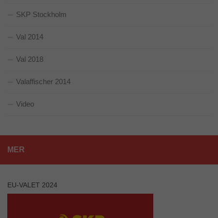
baserat på
SKP Stockholm
hur
hemsidan
används.
Val 2014
Val 2018
Upplevelse
För att vår
Valaffischer 2014
hemsida ska
prestera så
bra som
Video
möjligt
under ditt
besök. Om
du nekar de
här kakorna
MER
kommer viss
funktionalitet
att försvinna
från
EU-VALET 2024
hemsidan.