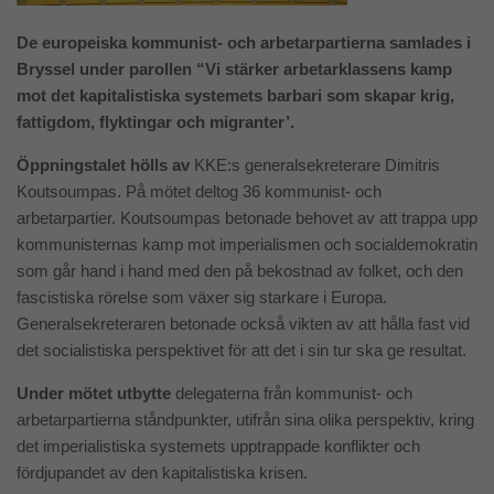
De europeiska kommunist- och arbetarpartierna samlades i
Bryssel under parollen “Vi stärker arbetarklassens kamp
mot det kapitalistiska systemets barbari som skapar krig,
fattigdom, flyktingar och migranter’.
Öppningstalet hölls av
KKE:s generalsekreterare Dimitris
Koutsoumpas. På mötet deltog 36 kommunist- och
arbetarpartier. Koutsoumpas betonade behovet av att trappa upp
kommunisternas kamp mot imperialismen och socialdemokratin
som går hand i hand med den på bekostnad av folket, och den
fascistiska rörelse som växer sig starkare i Europa.
Generalsekreteraren betonade också vikten av att hålla fast vid
det socialistiska perspektivet för att det i sin tur ska ge resultat.
Under mötet utbytte
delegaterna från kommunist- och
arbetarpartierna ståndpunkter, utifrån sina olika perspektiv, kring
det imperialistiska systemets upptrappade konflikter och
fördjupandet av den kapitalistiska krisen.