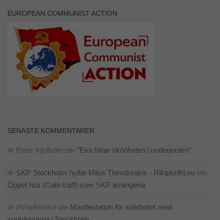
EUROPEAN COMMUNIST ACTION
SENASTE KOMMENTARER
Peter Kjellborn
om
”Eva hittar skönheten i underjorden”
SKP Stockholm hyllar Mikis Theodorakis - RiktpunKt.nu
om
Öppet hus (Café-träff) som SKP arrangerar
#Vistårinteut
om
Manifestation för solidaritet med
sophämtarna i Stockholm