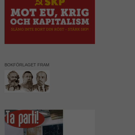
Marknadsföring
Genom att dela
med dig av dina
intressen och ditt
beteende när du
surfar ökar du
chansen att få se
personligt
anpassat
innehåll och
erbjudanden.
BOKFÖRLAGET FRAM