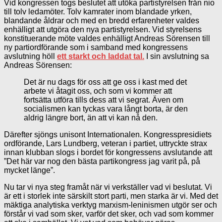
Vid kongressen togs beslutet att utöka partistyrelsen från nio
till tolv ledamöter. Tolv kamrater inom blandade yrken,
blandande åldrar och med en bredd erfarenheter valdes
enhälligt att utgöra den nya partistyrelsen. Vid styrelsens
konstituerande möte valdes enhälligt Andreas Sörensen till
ny partiordförande som i samband med kongressens
avslutning höll
ett starkt och laddat tal.
I sin avslutning sa
Andreas Sörensen:
Det är nu dags för oss att ge oss i kast med det
arbete vi åtagit oss, och som vi kommer att
fortsätta utföra tills dess att vi segrat. Även om
socialismen kan tyckas vara långt borta, är den
aldrig längre bort, än att vi kan nå den.
Därefter sjöngs unisont Internationalen. Kongresspresidiets
ordförande, Lars Lundberg, veteran i partiet, uttryckte strax
innan klubban slogs i bordet för kongressens avslutande att
”Det här var nog den bästa partikongress jag varit på, på
mycket länge”.
Nu tar vi nya steg framåt när vi verkställer vad vi beslutat. Vi
är ett i storlek inte särskilt stort parti, men starka är vi. Med det
mäktiga analytiska verktyg marxism-leninismen utgör ser och
förstår vi vad som sker, varför det sker, och vad som kommer