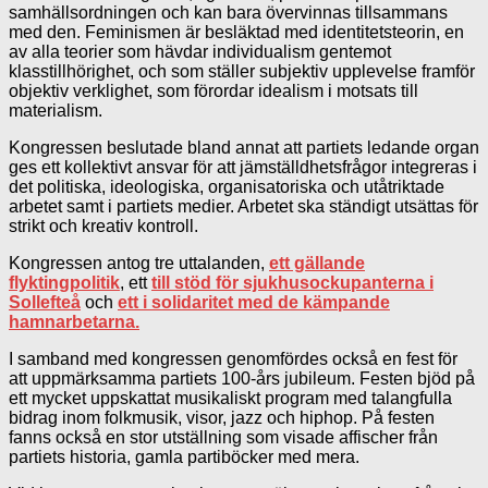
samhällsordningen och kan bara övervinnas tillsammans
med den. Feminismen är besläktad med identitetsteorin, en
av alla teorier som hävdar individualism gentemot
klasstillhörighet, och som ställer subjektiv upplevelse framför
objektiv verklighet, som förordar idealism i motsats till
materialism.
Kongressen beslutade bland annat att partiets ledande organ
ges ett kollektivt ansvar för att jämställdhetsfrågor integreras i
det politiska, ideologiska, organisatoriska och utåtriktade
arbetet samt i partiets medier. Arbetet ska ständigt utsättas för
strikt och kreativ kontroll.
Kongressen antog tre uttalanden,
ett gällande
flyktingpolitik
, ett
till stöd för sjukhusockupanterna i
Sollefteå
och
ett i solidaritet med de kämpande
hamnarbetarna.
I samband med kongressen genomfördes också en fest för
att uppmärksamma partiets 100-års jubileum. Festen bjöd på
ett mycket uppskattat musikaliskt program med talangfulla
bidrag inom folkmusik, visor, jazz och hiphop. På festen
fanns också en stor utställning som visade affischer från
partiets historia, gamla partiböcker med mera.