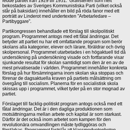
ledde partiet från 1929 till 1951. Gravstenen som helt
bekostades av Sveriges Kommunistiska Parti (vilket också
står på baksidan) innehåller en bild på röda fanor med ett
porträtt av Linderot med undertexten ”Arbetarledare –
Partibyggare”.
Partikongressen behandlade ett förslag till skolpolitiskt
program. Programmet antogs med ett fåtal ändringar. Det
betyder att partiet nu har ett omfattande program som berör
skolans alla kategorier, elever och lärare, föräldrar och övrig
skolpersonal. Programmet utarbetades i en högaktuell tid då
undersökning på undersökning visade och fortfarande visar
sjunkande resultat för skolan samtidigt som den är en av de
mest privatiserade i världen. Programmet innehåller konkreta
förslag på hur försämringarna inom skolan ska stoppas och
förenar de dagsaktuella kraven på partiets målsättning om
övergång till socialism. Planerna för en socialistisk skola
skissas upp i programmet, vilket tyder på en stor mognad av
partiet.
Förslaget till facklig-politiskt program antogs också med ett
fåtal ändringar. Det är i den dagliga produktionen som
motsättningarna mellan arbete och kapital är som starkast.
Därför är det också inom arbetet som kampen för den
revolutionära omvandlingen måste tydliggöras och
förstärkas. Programmet fastslår att klassmedvetenheten