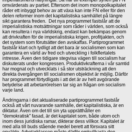
omvärderats av partiet. Eftersom det inom monopolkapitalet
råder ett inbyggt behov av att växa kan inte FN eller för den
delen reformer inom det kapitalistiska samhället på längre
sikt garantera freden. Det nya programmet fastslår att de
imperialistiska motsättningar som råder i världen, som också
kan resultera i nya världskrig, endast kan bekämpas genom
att drivkraften för de imperialistiska krigen, profitjakten, och
det system som förutsätter den avskaffas. Partiprogrammet
fastslår klart och tydligt att det bara är socialismen som kan
garantera en värld av fred och utveckling i folkflertalets
intresse. Även den tidigare stegvisa vägen till socialism har
diskuterats under kongressen. Produktivkrafterna i vår samtid
har mognat och utvecklats i så stor utsträckning att den
direkta övergången till socialismen objektivt är möjlig. Därför
har programmet förtydligats i att det är av helt avgörande
betydelse att arbetarrörelsen tar sig an frågan om socialism
varje land.
Ändringarna i det aktualiserade partiprogrammet fastslår
också att vårt nuvarande samhälle, det kapitalistiska, är en
diktatur. Även om det till sin yta upprätthåller en
”demokratisk” fasad, är det kapitalet som, både utom och
inom dess juridiska ramar, dikterar dess villkor. Kapitalet är
med alla till buds stående medel berett att försvara sitt
envälde. Arbetarklassen måste därför omkullkasta den