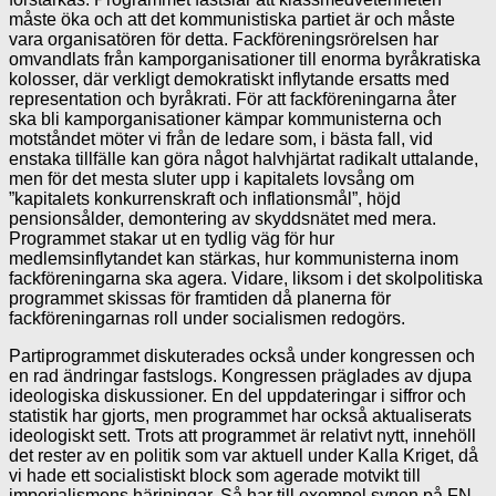
måste öka och att det kommunistiska partiet är och måste
vara organisatören för detta. Fackföreningsrörelsen har
omvandlats från kamporganisationer till enorma byråkratiska
kolosser, där verkligt demokratiskt inflytande ersatts med
representation och byråkrati. För att fackföreningarna åter
ska bli kamporganisationer kämpar kommunisterna och
motståndet möter vi från de ledare som, i bästa fall, vid
enstaka tillfälle kan göra något halvhjärtat radikalt uttalande,
men för det mesta sluter upp i kapitalets lovsång om
”kapitalets konkurrenskraft och inflationsmål”, höjd
pensionsålder, demontering av skyddsnätet med mera.
Programmet stakar ut en tydlig väg för hur
medlemsinflytandet kan stärkas, hur kommunisterna inom
fackföreningarna ska agera. Vidare, liksom i det skolpolitiska
programmet skissas för framtiden då planerna för
fackföreningarnas roll under socialismen redogörs.
Partiprogrammet diskuterades också under kongressen och
en rad ändringar fastslogs. Kongressen präglades av djupa
ideologiska diskussioner. En del uppdateringar i siffror och
statistik har gjorts, men programmet har också aktualiserats
ideologiskt sett. Trots att programmet är relativt nytt, innehöll
det rester av en politik som var aktuell under Kalla Kriget, då
vi hade ett socialistiskt block som agerade motvikt till
imperialismens härjningar. Så har till exempel synen på FN