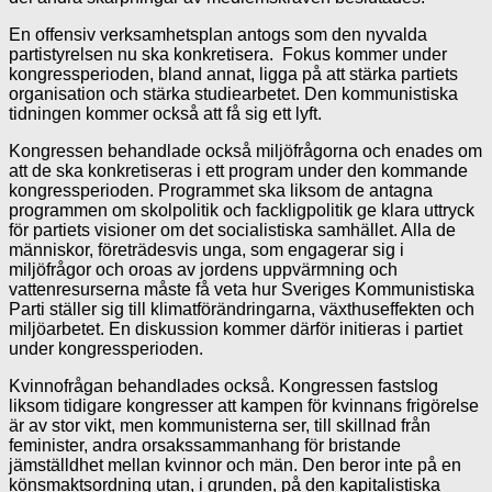
En offensiv verksamhetsplan antogs som den nyvalda
partistyrelsen nu ska konkretisera. Fokus kommer under
kongressperioden, bland annat, ligga på att stärka partiets
organisation och stärka studiearbetet. Den kommunistiska
tidningen kommer också att få sig ett lyft.
Kongressen behandlade också miljöfrågorna och enades om
att de ska konkretiseras i ett program under den kommande
kongressperioden. Programmet ska liksom de antagna
programmen om skolpolitik och fackligpolitik ge klara uttryck
för partiets visioner om det socialistiska samhället. Alla de
människor, företrädesvis unga, som engagerar sig i
miljöfrågor och oroas av jordens uppvärmning och
vattenresurserna måste få veta hur Sveriges Kommunistiska
Parti ställer sig till klimatförändringarna, växthuseffekten och
miljöarbetet. En diskussion kommer därför initieras i partiet
under kongressperioden.
Kvinnofrågan behandlades också. Kongressen fastslog
liksom tidigare kongresser att kampen för kvinnans frigörelse
är av stor vikt, men kommunisterna ser, till skillnad från
feminister, andra orsakssammanhang för bristande
jämställdhet mellan kvinnor och män. Den beror inte på en
könsmaktsordning utan, i grunden, på den kapitalistiska