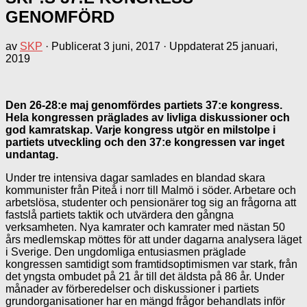
GENOMFÖRD
av
SKP
· Publicerat
3 juni, 2017
· Uppdaterat
25 januari,
2019
Den 26-28:e maj genomfördes partiets 37:e kongress.
Hela kongressen präglades av livliga diskussioner och
god kamratskap. Varje kongress utgör en milstolpe i
partiets utveckling och den 37:e kongressen var inget
undantag.
Under tre intensiva dagar samlades en blandad skara
kommunister från Piteå i norr till Malmö i söder. Arbetare och
arbetslösa, studenter och pensionärer tog sig an frågorna att
fastslå partiets taktik och utvärdera den gångna
verksamheten. Nya kamrater och kamrater med nästan 50
års medlemskap möttes för att under dagarna analysera läget
i Sverige. Den ungdomliga entusiasmen präglade
kongressen samtidigt som framtidsoptimismen var stark, från
det yngsta ombudet på 21 år till det äldsta på 86 år. Under
månader av förberedelser och diskussioner i partiets
grundorganisationer har en mängd frågor behandlats inför