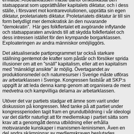
statsapparat som upprätthåller kapitalets diktatur, och i dess
ställe, i försvaret mot kontrarevolutionen, upprätta sin egen
diktatur, proletariatets diktatur. Proletariatets diktatur är till sin
form betydligt mer demokratisk än den nuvarande
”demokratin”. Här ges folkflertalet ett avgörande inflytande
och statsapparaten används till att skydda folkflertalet och
dess intressen istället för den krympande borgarklassen.
Exploateringen av andra människor omöjliggörs.
Det aktualiserade partiprogrammet tar också starkare
ställning gentemot de krafter som påstår och försöker sprida
illusioner om att en ”snäll” kapitalism, eller att en kapitalism
med ”mänskligt ansikte” är möjlig. Övertagandet av
produktionsmedel och naturresurser i Sverige måste utföras
av arbetarklassen i Sverige. Kongressen fastslår att SKP:s
uppgift är att leda denna kamp genom att organisera de mest
medvetna och kampvilliga delarna av arbetarklassen.
Utöver det var partiets stadgar ett ämne som varit under
diskussion på kongressen. Med tanke på att partiet under
kongressperioden tagit fram en grundutbildning i vår ideologi
var det därför naturligt att för medlemskap i partiet sätta som
krav att a genomgått denna utbildning eller erhålla
motsvarande kunskaper i marxismen-leninismen. Även en
del andra skärpningar av medlemskraven beslutades.