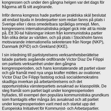
kongressen och under den gångna helgen var det dags för
frågorna att få sitt avgörande.
Inför denna kongress hade partiet av praktiska skäl beslutat
att endast bjuda in broderpartier som redan fanns på plats i
Sverige eller i dess omedelbara språkliga omnejd. Men,
kongressens internationalistiska prägel gick inte att ta miste
på. Ett 30-tal hälsningar inkom från kommunistiska partier
från olika delar av världen, och på plats i Stockholm fanns
motsvarande internationella sekreterare från Norge (NKP),
Danmark (KPiD) och Grekland (KKE).
I sin inledning till partistyrelsens verksamhetsberättelse
talade partiets avgående ordförande Victor Diaz De Filippi
om partiets verksamhet under den gångna
kongressperioden, och hans konstaterande att partiet växer
och går framåt med nya unga krafter möttes av ovationer.
Victor Diaz De Filippi fastslog också socialdemokratins
skadliga inverkan på arbetarrörelsens och det
opportunistiska vänsterpartiets avsaknad av klasspolitik. De
steg framåt som partiet tagit under kongressperioden
hyllades, till exempel den populära kommunistiska grundkurs
som framtagits efter många års avsaknad och att partiet
under kongressperioden varit med och startat upp det
Europeiska Initiativet för Kommunist- och Arbetarpartier.