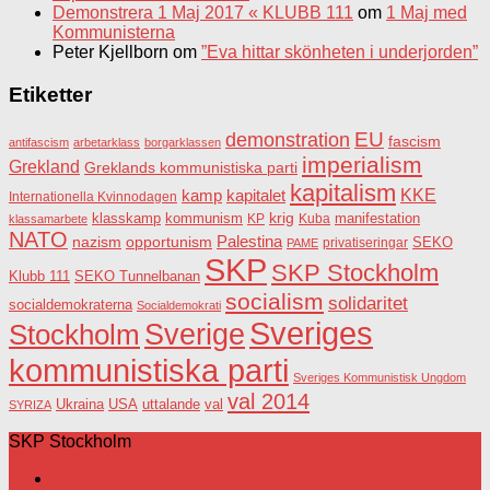
Demonstrera 1 Maj 2017 « KLUBB 111
om
1 Maj med
Kommunisterna
Peter Kjellborn
om
”Eva hittar skönheten i underjorden”
Etiketter
EU
demonstration
fascism
antifascism
arbetarklass
borgarklassen
imperialism
Grekland
Greklands kommunistiska parti
kapitalism
KKE
kapitalet
kamp
Internationella Kvinnodagen
krig
klasskamp
kommunism
KP
Kuba
manifestation
klassamarbete
NATO
Palestina
nazism
opportunism
privatiseringar
SEKO
PAME
SKP
SKP Stockholm
SEKO Tunnelbanan
Klubb 111
socialism
solidaritet
socialdemokraterna
Socialdemokrati
Sveriges
Sverige
Stockholm
kommunistiska parti
Sveriges Kommunistisk Ungdom
val 2014
USA
uttalande
val
Ukraina
SYRIZA
SKP Stockholm