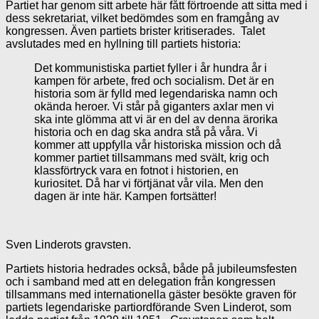
Partiet har genom sitt arbete här fått förtroende att sitta med i
dess sekretariat, vilket bedömdes som en framgång av
kongressen. Även partiets brister kritiserades. Talet
avslutades med en hyllning till partiets historia:
Det kommunistiska partiet fyller i år hundra år i
kampen för arbete, fred och socialism. Det är en
historia som är fylld med legendariska namn och
okända heroer. Vi står på giganters axlar men vi
ska inte glömma att vi är en del av denna ärorika
historia och en dag ska andra stå på våra. Vi
kommer att uppfylla vår historiska mission och då
kommer partiet tillsammans med svält, krig och
klassförtryck vara en fotnot i historien, en
kuriositet. Då har vi förtjänat vår vila. Men den
dagen är inte här. Kampen fortsätter!
Sven Linderots gravsten.
Partiets historia hedrades också, både på jubileumsfesten
och i samband med att en delegation från kongressen
tillsammans med internationella gäster besökte graven för
partiets legendariske partiordförande Sven Linderot, som