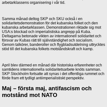
arbetarklassens organisering i vår tid.
Samma månad deltog SKP och SKU också i en
solidaritetsdemonstration för det kubanska folket och den
kubanska arbetarklassen. Demonstrationen riktade sig mot
USA:s blockad och imperialistiska angrepp på Kuba.
Deltagarna betonade vikten av internationell solidaritet och
försvar av Kubas rätt till självständighet och socialism.
Genom talkörer, banderoller och flygbladsutdelning uttrycktes
stöd till det kubanska folkets motståndskraft och kamp.
April blev därmed en månad där historiska erfarenheter och
samtidens internationella solidaritetsarbete knöts samman.
SKP Stockholm fortsatte att synas i det offentliga rummet och
förde fram ett tydligt antiimperialistiskt perspektiv.
Maj – första maj, antifascism och
motstånd mot NATO