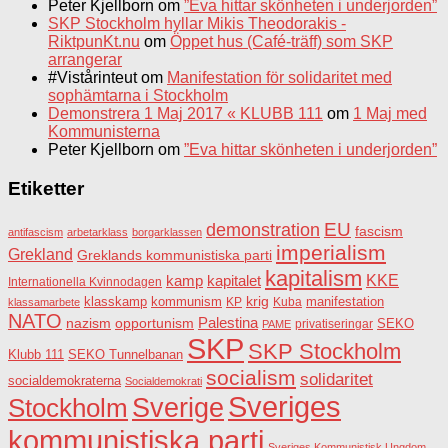
Peter Kjellborn
om
”Eva hittar skönheten i underjorden”
SKP Stockholm hyllar Mikis Theodorakis -
RiktpunKt.nu
om
Öppet hus (Café-träff) som SKP
arrangerar
#Vistårinteut
om
Manifestation för solidaritet med
sophämtarna i Stockholm
Demonstrera 1 Maj 2017 « KLUBB 111
om
1 Maj med
Kommunisterna
Peter Kjellborn
om
”Eva hittar skönheten i underjorden”
Etiketter
EU
demonstration
fascism
antifascism
arbetarklass
borgarklassen
imperialism
Grekland
Greklands kommunistiska parti
kapitalism
KKE
kapitalet
kamp
Internationella Kvinnodagen
krig
klasskamp
kommunism
KP
Kuba
manifestation
klassamarbete
NATO
Palestina
nazism
opportunism
privatiseringar
SEKO
PAME
SKP
SKP Stockholm
SEKO Tunnelbanan
Klubb 111
socialism
solidaritet
socialdemokraterna
Socialdemokrati
Sveriges
Sverige
Stockholm
kommunistiska parti
Sveriges Kommunistisk Ungdom