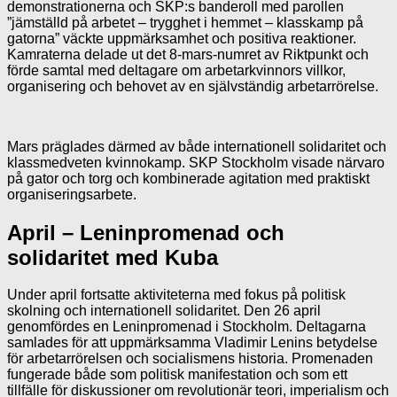
demonstrationerna och SKP:s banderoll med parollen
”jämställd på arbetet – trygghet i hemmet – klasskamp på
gatorna” väckte uppmärksamhet och positiva reaktioner.
Kamraterna delade ut det 8-mars-numret av Riktpunkt och
förde samtal med deltagare om arbetarkvinnors villkor,
organisering och behovet av en självständig arbetarrörelse.
Mars präglades därmed av både internationell solidaritet och
klassmedveten kvinnokamp. SKP Stockholm visade närvaro
på gator och torg och kombinerade agitation med praktiskt
organiseringsarbete.
April – Leninpromenad och
solidaritet med Kuba
Under april fortsatte aktiviteterna med fokus på politisk
skolning och internationell solidaritet. Den 26 april
genomfördes en Leninpromenad i Stockholm. Deltagarna
samlades för att uppmärksamma Vladimir Lenins betydelse
för arbetarrörelsen och socialismens historia. Promenaden
fungerade både som politisk manifestation och som ett
tillfälle för diskussioner om revolutionär teori, imperialism och