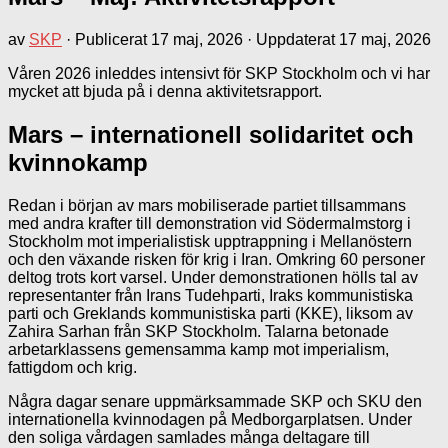
av
SKP
· Publicerat
17 maj, 2026
· Uppdaterat
17 maj, 2026
Våren 2026 inleddes intensivt för SKP Stockholm och vi har
mycket att bjuda på i denna aktivitetsrapport.
Mars – internationell solidaritet och
kvinnokamp
Redan i början av mars mobiliserade partiet tillsammans
med andra krafter till demonstration vid Södermalmstorg i
Stockholm mot imperialistisk upptrappning i Mellanöstern
och den växande risken för krig i Iran. Omkring 60 personer
deltog trots kort varsel. Under demonstrationen hölls tal av
representanter från Irans Tudehparti, Iraks kommunistiska
parti och Greklands kommunistiska parti (KKE), liksom av
Zahira Sarhan från SKP Stockholm. Talarna betonade
arbetarklassens gemensamma kamp mot imperialism,
fattigdom och krig.
Några dagar senare uppmärksammade SKP och SKU den
internationella kvinnodagen på Medborgarplatsen. Under
den soliga vårdagen samlades många deltagare till