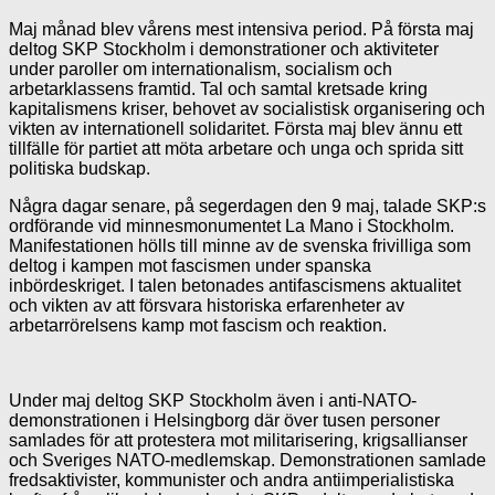
Maj månad blev vårens mest intensiva period. På första maj
deltog SKP Stockholm i demonstrationer och aktiviteter
under paroller om internationalism, socialism och
arbetarklassens framtid. Tal och samtal kretsade kring
kapitalismens kriser, behovet av socialistisk organisering och
vikten av internationell solidaritet. Första maj blev ännu ett
tillfälle för partiet att möta arbetare och unga och sprida sitt
politiska budskap.
Några dagar senare, på segerdagen den 9 maj, talade SKP:s
ordförande vid minnesmonumentet La Mano i Stockholm.
Manifestationen hölls till minne av de svenska frivilliga som
deltog i kampen mot fascismen under spanska
inbördeskriget. I talen betonades antifascismens aktualitet
och vikten av att försvara historiska erfarenheter av
arbetarrörelsens kamp mot fascism och reaktion.
Under maj deltog SKP Stockholm även i anti-NATO-
demonstrationen i Helsingborg där över tusen personer
samlades för att protestera mot militarisering, krigsallianser
och Sveriges NATO-medlemskap. Demonstrationen samlade
fredsaktivister, kommunister och andra antiimperialistiska