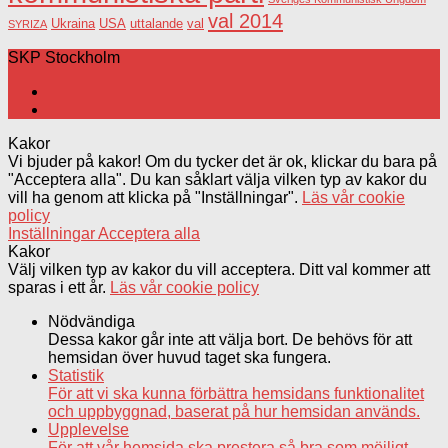
val 2014
USA
uttalande
val
Ukraina
SYRIZA
SKP Stockholm
Kakor
Vi bjuder på kakor! Om du tycker det är ok, klickar du bara på
"Acceptera alla". Du kan såklart välja vilken typ av kakor du
vill ha genom att klicka på "Inställningar".
Läs vår cookie
policy
Inställningar
Acceptera alla
Kakor
Välj vilken typ av kakor du vill acceptera. Ditt val kommer att
sparas i ett år.
Läs vår cookie policy
Nödvändiga
Dessa kakor går inte att välja bort. De behövs för att
hemsidan över huvud taget ska fungera.
Statistik
För att vi ska kunna förbättra hemsidans funktionalitet
och uppbyggnad, baserat på hur hemsidan används.
Upplevelse
För att vår hemsida ska prestera så bra som möjligt