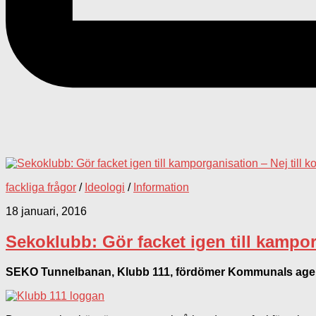
fackliga frågor
/
Ideologi
/
Information
18 januari, 2016
Sekoklubb: Gör facket igen till kamporg
SEKO Tunnelbanan, Klubb 111, fördömer Kommunals agera