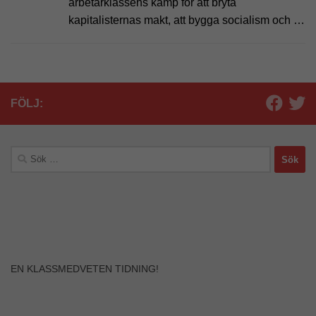
arbetarklassens kamp för att bryta
kapitalisternas makt, att bygga socialism och …
FÖLJ:
Sök
efter:
EN KLASSMEDVETEN TIDNING!