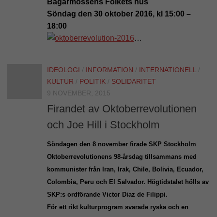
Bagarmossens Folkets hus
Söndag den 30 oktober 2016, kl 15:00 –
18:00
…
IDEOLOGI
/
INFORMATION
/
INTERNATIONELL
/
KULTUR
/
POLITIK
/
SOLIDARITET
9 NOVEMBER, 2015
Firandet av Oktoberrevolutionen
och Joe Hill i Stockholm
Söndagen den 8 november firade SKP Stockholm
Oktoberrevolutionens 98-årsdag tillsammans med
kommunister från Iran, Irak, Chile, Bolivia, Ecuador,
Colombia, Peru och El Salvador. Högtidstalet hölls av
SKP:s ordförande Victor Diaz de Filippi.
För ett rikt kulturprogram svarade ryska och en