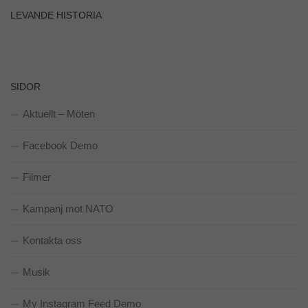
och
LEVANDE HISTORIA
uppbyggnad,
baserat på
hur
hemsidan
används.
SIDOR
Upplevelse
Aktuellt – Möten
För att vår
hemsida ska
Facebook Demo
prestera så
bra som
möjligt
Filmer
under ditt
besök. Om
Kampanj mot NATO
du nekar de
här kakorna
kommer viss
Kontakta oss
funktionalitet
att försvinna
Musik
från
hemsidan.
My Instagram Feed Demo