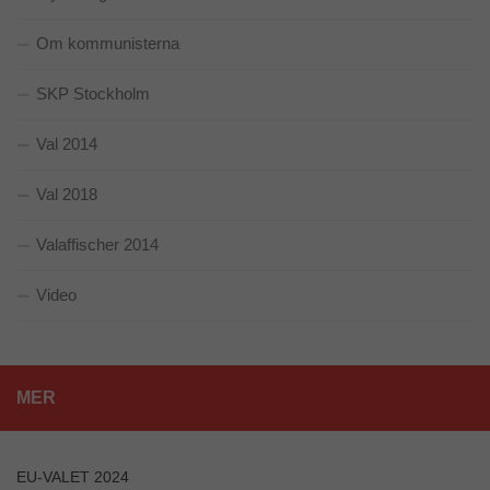
Marknadsföring
Om kommunisterna
Genom att dela
med dig av dina
SKP Stockholm
intressen och ditt
beteende när du
surfar ökar du
Val 2014
chansen att få se
personligt
Val 2018
anpassat
innehåll och
erbjudanden.
Valaffischer 2014
Video
MER
EU-VALET 2024