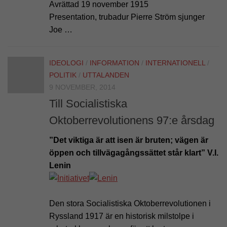
Avrättad 19 november 1915
Presentation, trubadur Pierre Ström sjunger
Joe …
IDEOLOGI
/
INFORMATION
/
INTERNATIONELL
/
POLITIK
/
UTTALANDEN
9 NOVEMBER, 2014
Till Socialistiska
Oktoberrevolutionens 97:e årsdag
”Det viktiga är att isen är bruten; vägen är
öppen och tillvägagångssättet står klart” V.I.
Lenin
Den stora Socialistiska Oktoberrevolu­tionen i
Ryssland 1917 är en historisk milstolpe i