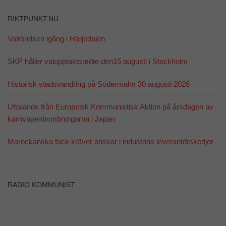
RIKTPUNKT.NU
Valrörelsen igång i Härjedalen
SKP håller valupptaktsmöte den15 augusti i Stockholm
Nödvändiga
Dessa kakor
Historisk stadsvandring på Södermalm 30 augusti 2026
går inte att
välja bort. De
behövs för att
Uttalande från Europeisk Kommunistisk Aktion på årsdagen av
hemsidan
kärnvapenbombningarna i Japan
över huvud
taget ska
Marockanska fack kräver ansvar i industrins leverantörskedjor
fungera.
Statistik
RADIO KOMMUNIST
För att vi ska
kunna
förbättra
hemsidans
funktionalitet