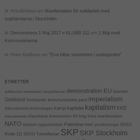
#Vistårinteut
om
Manifestation för solidaritet med
sophämtarna i Stockholm
Demonstrera 1 Maj 2017 « KLUBB 111
om
1 Maj med
Kommunisterna
Peter Kjellborn
om
”Eva hittar skönheten i underjorden”
ETIKETTER
EU
demonstration
fascism
antifascism
arbetarklass
borgarklassen
imperialism
Grekland
Greklands kommunistiska parti
kapitalism
KKE
kapitalet
kamp
Internationella Kvinnodagen
krig
klasskamp
kommunism
KP
Kuba
manifestation
klassamarbete
NATO
Palestina
nazism
opportunism
privatiseringar
SEKO
PAME
SKP
SKP Stockholm
SEKO Tunnelbanan
Klubb 111