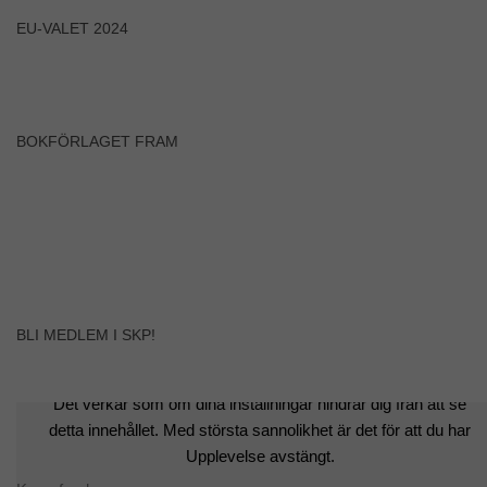
behövs för att
hemsidan
EU-VALET 2024
över huvud
taget ska
fungera.
BOKFÖRLAGET FRAM
Statistik
För att vi ska
kunna
förbättra
hemsidans
funktionalitet
och
uppbyggnad,
baserat på
hur
BLI MEDLEM I SKP!
hemsidan
används.
Det verkar som om dina inställningar hindrar dig från att se
detta innehållet. Med största sannolikhet är det för att du har
Upplevelse
Upplevelse avstängt.
För att vår
hemsida ska