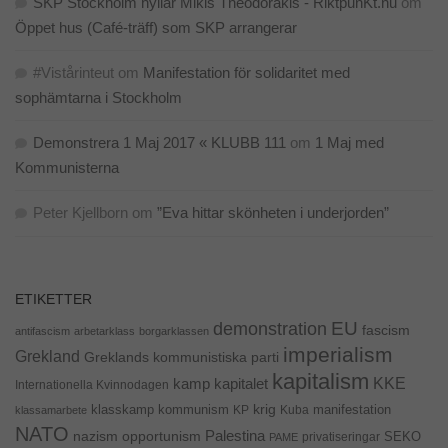
SKP Stockholm hyllar Mikis Theodorakis - RiktpunKt.nu
om
erbjudanden.
Öppet hus (Café-träff) som SKP arrangerar
#Vistårinteut
om
Manifestation för solidaritet med
sophämtarna i Stockholm
Demonstrera 1 Maj 2017 « KLUBB 111
om
1 Maj med
Kommunisterna
Peter Kjellborn
om
”Eva hittar skönheten i underjorden”
ETIKETTER
EU
demonstration
fascism
antifascism
arbetarklass
borgarklassen
imperialism
Grekland
Greklands kommunistiska parti
kapitalism
KKE
kapitalet
kamp
Internationella Kvinnodagen
krig
klasskamp
kommunism
KP
Kuba
manifestation
klassamarbete
NATO
Palestina
nazism
opportunism
privatiseringar
SEKO
PAME