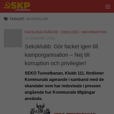
Hoppa till innehåll
TAGGAT:
SKANDALER
FACKLIGA FRÅGOR
/
IDEOLOGI
/
INFORMATION
18 JANUARI, 2016
Sekoklubb: Gör facket igen till
kamporganisation – Nej till
korruption och privilegier!
SEKO Tunnelbanan, Klubb 111, fördömer
Kommunals agerande i samband med de
skandaler som har redovisats i pressen
angående hur Kommunals tillgångar
används.