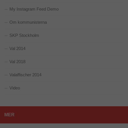
My Instagram Feed Demo
Om kommunisterna
SKP Stockholm
Val 2014
Val 2018
Valaffischer 2014
Video
Nödvändiga
Dessa kakor
MER
går inte att
välja bort. De