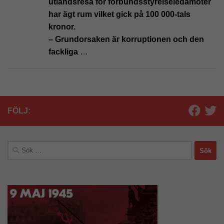
utlandsresa för förbundsstyrelseledamöter
har ägt rum vilket gick på 100 000-tals
kronor.
– Grundorsaken är korruptionen och den
fackliga
…
FÖLJ:
Sök
efter: