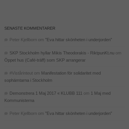
Upplevelse
För att vår
hemsida ska
SENASTE KOMMENTARER
prestera så
bra som
Peter Kjellborn
om
”Eva hittar skönheten i underjorden”
möjligt
under ditt
besök. Om
SKP Stockholm hyllar Mikis Theodorakis - RiktpunKt.nu
om
du nekar de
Öppet hus (Café-träff) som SKP arrangerar
här kakorna
kommer viss
funktionalitet
#Vistårinteut
om
Manifestation för solidaritet med
att försvinna
sophämtarna i Stockholm
från
hemsidan.
Demonstrera 1 Maj 2017 « KLUBB 111
om
1 Maj med
Kommunisterna
Marknadsföring
Genom att dela
Peter Kjellborn
om
”Eva hittar skönheten i underjorden”
med dig av dina
intressen och ditt
beteende när du