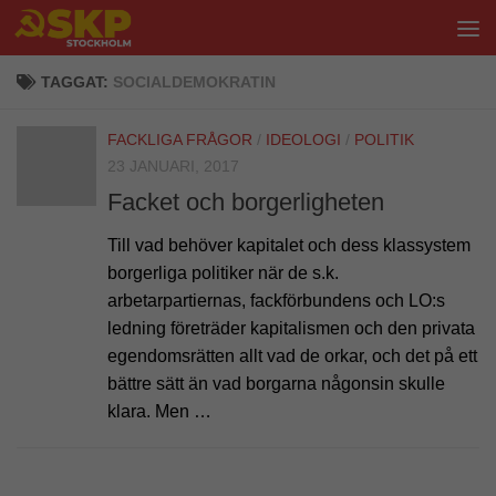
Hoppa till innehåll
TAGGAT:
SOCIALDEMOKRATIN
FACKLIGA FRÅGOR
/
IDEOLOGI
/
POLITIK
23 JANUARI, 2017
Facket och borgerligheten
Till vad behöver kapitalet och dess klassystem
borgerliga politiker när de s.k.
arbetarpartiernas, fackförbundens och LO:s
ledning företräder kapitalismen och den privata
egendomsrätten allt vad de orkar, och det på ett
bättre sätt än vad borgarna någonsin skulle
klara. Men …