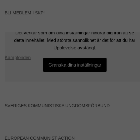
Nödvändiga
Dessa kakor
BLI MEDLEM I SKP!
går inte att
välja bort. De
behövs för att
Det verkar som om dina inställningar hindrar dig från att se
hemsidan
detta innehållet. Med största sannolikhet är det för att du har
över huvud
taget ska
Upplevelse avstängt.
fungera.
Kampfonden
Granska dina inställningar
Statistik
För att vi ska
kunna
förbättra
hemsidans
funktionalitet
SVERIGES KOMMUNISTISKA UNGDOMSFÖRBUND
och
uppbyggnad,
baserat på
hur
hemsidan
används.
EUROPEAN COMMUNIST ACTION