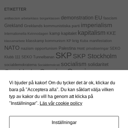
surfar ökar du
chansen att få se
ETIKETTER
personligt
EU
demonstration
fascism
anpassat
antifascism
arbetarklass
borgarklassen
innehåll och
imperialism
Grekland
Greklands kommunistiska parti
erbjudanden.
kapitalism
KKE
kapitalet
kamp
Internationella Kvinnodagen
krig
klasskamp
kommunism
KP
Kuba
manifestation
klassamarbete
NATO
Palestina
nazism
opportunism
privatiseringar
SEKO
PAME
SKP
SKP Stockholm
SEKO Tunnelbanan
Klubb 111
socialism
solidaritet
socialdemokraterna
Socialdemokrati
Sveriges
Sverige
Stockholm
kommunistiska parti
Sveriges Kommunistisk Ungdom
Vi bjuder på kakor! Om du tycker det är ok, klickar du
val 2014
bara på "Acceptera alla". Du kan såklart välja vilken
USA
uttalande
val
Ukraina
SYRIZA
typ av kakor du vill ha genom att klicka på
"Inställningar".
Läs vår cookie policy
Inställningar
SKP Stockholm