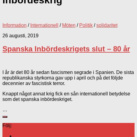
inbördeskrig
Information
/
Internationell
/
Möten
/
Politik
/
solidaritet
26 augusti, 2019
Spanska Inbördeskrigets slut – 80 år
I år är det 80 år sedan fascismen segrade i Spanien. De sista
republikanska styrkorna gav upp i april och på det följde
decennier av fascistisk terror.
Knappt något annat krig fick en sån internationell betydelse
som det spanska inbördeskriget.
…
Följ: