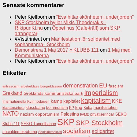
Senaste kommentarer
Peter Kjellborn
om
”Eva hittar skönheten i underjorden”
SKP Stockholm hyllar Mikis Theodorakis -
RiktpunKt.nu
om
Öppet hus (Café-träff) som SKP
arrangerar
#Vistårinteut
om
Manifestation för solidaritet med
sophämtarna i Stockholm
Demonstrera 1 Maj 2017 « KLUBB 111
om
1 Maj med
Kommunisterna
Peter Kjellborn
om
”Eva hittar skönheten i underjorden”
Etiketter
EU
demonstration
fascism
antifascism
arbetarklass
borgarklassen
imperialism
Grekland
Greklands kommunistiska parti
kapitalism
KKE
kapitalet
kamp
Internationella Kvinnodagen
krig
klasskamp
kommunism
KP
Kuba
manifestation
klassamarbete
NATO
Palestina
nazism
opportunism
privatiseringar
SEKO
PAME
SKP
SKP Stockholm
SEKO Tunnelbanan
Klubb 111
socialism
solidaritet
socialdemokraterna
Socialdemokrati