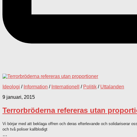
Ideologi
/
Information
/
Internationell
/
Politik
/
Uttalanden
9 januari, 2015
Terrorbröderna refereras utan proport
Vi börjar med att beklaga offren och deras efterlevande och solidariserar oss
och två poliser kallblodigt
…