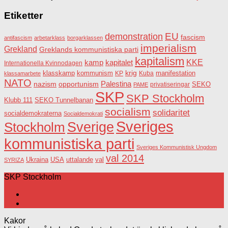
Etiketter
EU
demonstration
fascism
antifascism
arbetarklass
borgarklassen
imperialism
Grekland
Greklands kommunistiska parti
kapitalism
KKE
kapitalet
kamp
Internationella Kvinnodagen
krig
klasskamp
kommunism
KP
Kuba
manifestation
klassamarbete
NATO
Palestina
nazism
opportunism
privatiseringar
SEKO
PAME
SKP
SKP Stockholm
SEKO Tunnelbanan
Klubb 111
socialism
solidaritet
socialdemokraterna
Socialdemokrati
Sveriges
Sverige
Stockholm
kommunistiska parti
Sveriges Kommunistisk Ungdom
val 2014
USA
uttalande
val
Ukraina
SYRIZA
SKP Stockholm
Kakor