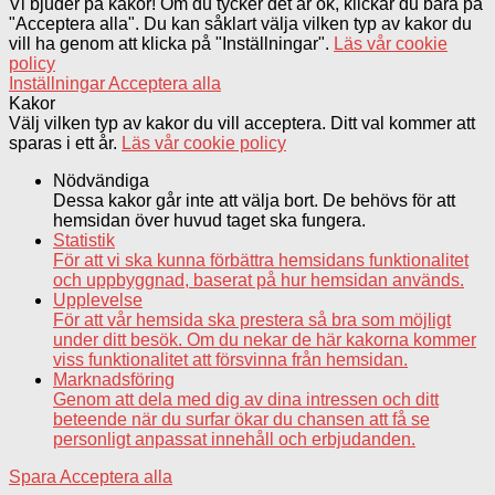
Vi bjuder på kakor! Om du tycker det är ok, klickar du bara på
"Acceptera alla". Du kan såklart välja vilken typ av kakor du
vill ha genom att klicka på "Inställningar".
Läs vår cookie
policy
Inställningar
Acceptera alla
Kakor
Välj vilken typ av kakor du vill acceptera. Ditt val kommer att
sparas i ett år.
Läs vår cookie policy
Nödvändiga
Dessa kakor går inte att välja bort. De behövs för att
hemsidan över huvud taget ska fungera.
Statistik
För att vi ska kunna förbättra hemsidans funktionalitet
och uppbyggnad, baserat på hur hemsidan används.
Upplevelse
För att vår hemsida ska prestera så bra som möjligt
under ditt besök. Om du nekar de här kakorna kommer
viss funktionalitet att försvinna från hemsidan.
Marknadsföring
Genom att dela med dig av dina intressen och ditt
beteende när du surfar ökar du chansen att få se
personligt anpassat innehåll och erbjudanden.
Spara
Acceptera alla