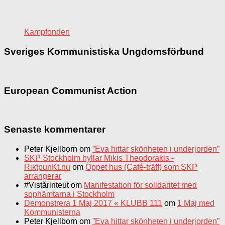
Kampfonden
Sveriges Kommunistiska Ungdomsförbund
European Communist Action
Senaste kommentarer
Peter Kjellborn
om
”Eva hittar skönheten i underjorden”
SKP Stockholm hyllar Mikis Theodorakis -
RiktpunKt.nu
om
Öppet hus (Café-träff) som SKP
arrangerar
#Vistårinteut
om
Manifestation för solidaritet med
sophämtarna i Stockholm
Demonstrera 1 Maj 2017 « KLUBB 111
om
1 Maj med
Kommunisterna
Peter Kjellborn
om
”Eva hittar skönheten i underjorden”