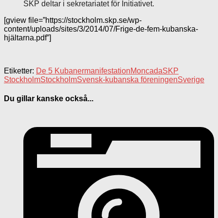
SKP deltar i sekretariatet för Initiativet.
[gview file=”https://stockholm.skp.se/wp-
content/uploads/sites/3/2014/07/Frige-de-fem-kubanska-
hjältarna.pdf”]
Etiketter:
De 5 Kubaner
manifestation
Moncada
SKP
Stockholm
Stockholm
Svensk-kubanska föreningen
Sverige
Du gillar kanske också...