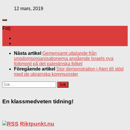
12 mars, 2019
Följ:
Nästa artikel
Gemensamt uttalande från
ungdomsorganisationerna angående Israels nya
folkmord på det palestinska folket
Föregående artikel
Stor demonstration i Aten till stöd
med de ukrainska kommunister
Sök
efter:
En klassmedveten tidning!
Riktpunkt.nu