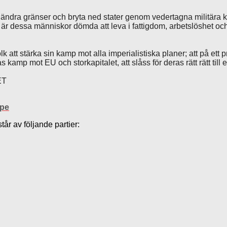
 ändra gränser och bryta ned stater genom vedertagna militära k
 är dessa människor dömda att leva i fattigdom, arbetslöshet och
tt stärka sin kamp mot alla imperialistiska planer; att på ett prak
amp mot EU och storkapitalet, att slåss för deras rätt rätt til
T
ope
tår av följande partier: