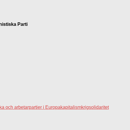
istiska Parti
a och arbetarpartier i Europa
kapitalism
krig
solidaritet