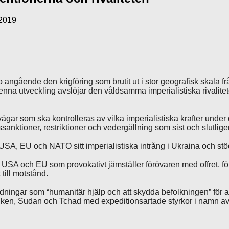
 2019
o angående den krigföring som brutit ut i stor geografisk skala 
Denna utveckling avslöjar den våldsamma imperialistiska rivalit
vägar som ska kontrolleras av vilka imperialistiska krafter unde
nktioner, restriktioner och vedergällning som sist och slutligen 
r USA, EU och NATO sitt imperialistiska intrång i Ukraina och stö
USA och EU som provokativt jämställer förövaren med offret, för
till motstånd.
ingar som “humanitär hjälp och att skydda befolkningen” för at
en, Sudan och Tchad med expeditionsartade styrkor i namn av att