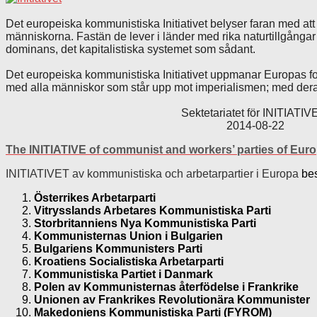
Det europeiska kommunistiska Initiativet belyser faran med att
människorna. Fastän de lever i länder med rika naturtillgångar
dominans, det kapitalistiska systemet som sådant.
Det europeiska kommunistiska Initiativet uppmanar Europas folk a
med alla människor som står upp mot imperialismen; med deras k
Sektetariatet för INITIATIVE
2014-08-22
The INITIATIVE of communist and workers’ parties of Eur
INITIATIVET av kommunistiska och arbetarpartier i Europa
bes
Österrikes Arbetarparti
Vitrysslands Arbetares Kommunistiska Parti
Storbritanniens Nya Kommunistiska Parti
Kommunisternas Union i Bulgarien
Bulgariens Kommunisters Parti
Kroatiens Socialistiska Arbetarparti
Kommunistiska Partiet i Danmark
Polen av Kommunisternas återfödelse i Frankrike
Unionen av Frankrikes Revolutionära Kommunister
Makedoniens Kommunistiska Parti (FYROM)