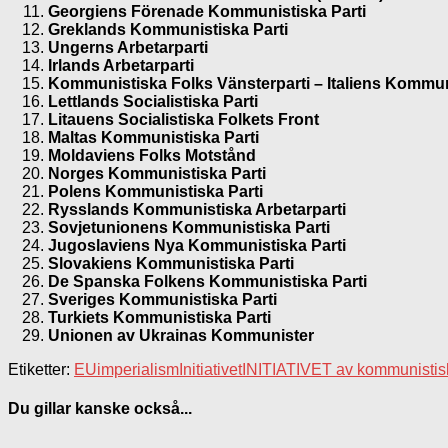
Georgiens Förenade Kommunistiska Parti
Greklands Kommunistiska Parti
Ungerns Arbetarparti
Irlands Arbetarparti
Kommunistiska Folks Vänsterparti – Italiens Kommun
Lettlands Socialistiska Parti
Litauens Socialistiska Folkets Front
Maltas Kommunistiska Parti
Moldaviens Folks Motstånd
Norges Kommunistiska Parti
Polens Kommunistiska Parti
Rysslands Kommunistiska Arbetarparti
Sovjetunionens Kommunistiska Parti
Jugoslaviens Nya Kommunistiska Parti
Slovakiens Kommunistiska Parti
De Spanska Folkens Kommunistiska Parti
Sveriges Kommunistiska Parti
Turkiets Kommunistiska Parti
Unionen av Ukrainas Kommunister
Etiketter:
EU
imperialism
Initiativet
INITIATIVET av kommunistisk
Du gillar kanske också...