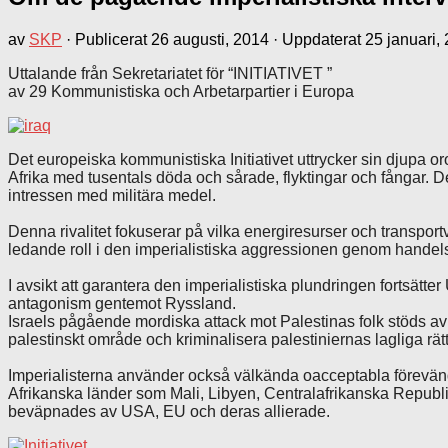
av
SKP
· Publicerat
26 augusti, 2014
· Uppdaterat
25 januari,
Uttalande från Sekretariatet för “INITIATIVET ”
av 29 Kommunistiska och Arbetarpartier i Europa
Det europeiska kommunistiska Initiativet uttrycker sin djupa or
Afrika med tusentals döda och sårade, flyktingar och fångar. 
intressen med militära medel.
Denna rivalitet fokuserar på vilka energiresurser och transport
ledande roll i den imperialistiska aggressionen genom handelssa
I avsikt att garantera den imperialistiska plundringen fortsätte
antagonism gentemot Ryssland.
Israels pågående mordiska attack mot Palestinas folk stöds av 
palestinskt område och kriminalisera palestiniernas lagliga rätt 
Imperialisterna använder också välkända oacceptabla förevändn
Afrikanska länder som Mali, Libyen, Centralafrikanska Republik
beväpnades av USA, EU och deras allierade.