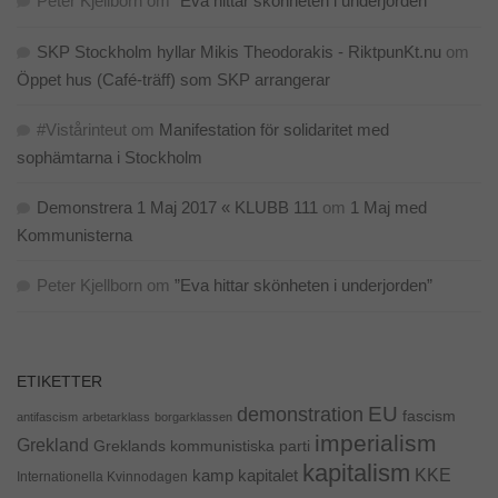
Peter Kjellborn
om
”Eva hittar skönheten i underjorden”
SKP Stockholm hyllar Mikis Theodorakis - RiktpunKt.nu
om
Öppet hus (Café-träff) som SKP arrangerar
#Vistårinteut
om
Manifestation för solidaritet med
sophämtarna i Stockholm
Demonstrera 1 Maj 2017 « KLUBB 111
om
1 Maj med
Kommunisterna
Peter Kjellborn
om
”Eva hittar skönheten i underjorden”
ETIKETTER
EU
demonstration
fascism
antifascism
arbetarklass
borgarklassen
imperialism
Grekland
Greklands kommunistiska parti
kapitalism
KKE
kapitalet
kamp
Internationella Kvinnodagen