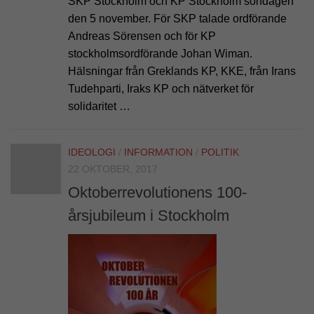
SKP Stockholm och KP Stockholm söndagen
den 5 november. För SKP talade ordförande
Andreas Sörensen och för KP
stockholmsordförande Johan Wiman.
Hälsningar från Greklands KP, KKE, från Irans
Tudehparti, Iraks KP och nätverket för
solidaritet …
IDEOLOGI
/
INFORMATION
/
POLITIK
22 OKTOBER, 2017
Oktoberrevolutionens 100-
årsjubileum i Stockholm