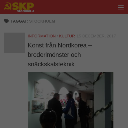
Hoppa till innehåll
TAGGAT:
STOCKHOLM
INFORMATION
/
KULTUR
15 DECEMBER, 2017
Konst från Nordkorea –
broderimönster och
snäckskalsteknik