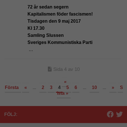
72 år sedan segern
Kapitalismen föder fascismen!
Tisdagen den 9 maj 2017
Kl 17.30
Samling Slussen
Sveriges Kommunistiska Parti
…
Sida 4 av 10
«
Första
«
...
2
3
4
5
6
...
10
...
»
S
ista »
FÖLJ: