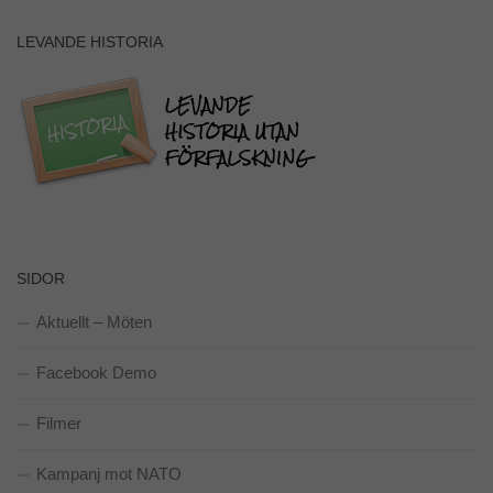
hemsidan.
LEVANDE HISTORIA
Marknadsföring
Genom att dela
med dig av dina
intressen och ditt
beteende när du
surfar ökar du
chansen att få se
personligt
anpassat
innehåll och
SIDOR
erbjudanden.
Aktuellt – Möten
Facebook Demo
Filmer
Kampanj mot NATO