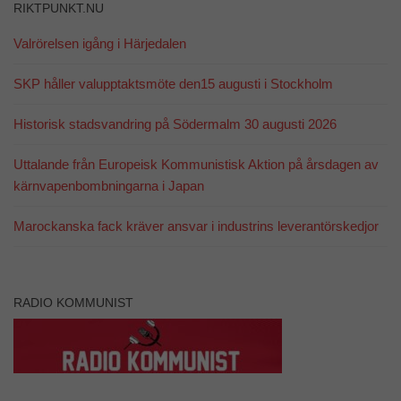
RIKTPUNKT.NU
hemsidans
funktionalitet
Valrörelsen igång i Härjedalen
och
uppbyggnad,
baserat på
SKP håller valupptaktsmöte den15 augusti i Stockholm
hur
hemsidan
Historisk stadsvandring på Södermalm 30 augusti 2026
används.
Uttalande från Europeisk Kommunistisk Aktion på årsdagen av
Upplevelse
kärnvapenbombningarna i Japan
För att vår
hemsida ska
Marockanska fack kräver ansvar i industrins leverantörskedjor
prestera så
bra som
möjligt
under ditt
besök. Om
RADIO KOMMUNIST
du nekar de
här kakorna
kommer viss
funktionalitet
att försvinna
från