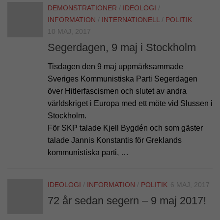
DEMONSTRATIONER
/
IDEOLOGI
/
INFORMATION
/
INTERNATIONELL
/
POLITIK
10 MAJ, 2017
Segerdagen, 9 maj i Stockholm
Tisdagen den 9 maj uppmärksammade
Sveriges Kommunistiska Parti Segerdagen
över Hitlerfascismen och slutet av andra
världskriget i Europa med ett möte vid Slussen i
Stockholm.
För SKP talade Kjell Bygdén och som gäster
talade Jannis Konstantis för Greklands
kommunistiska parti, …
IDEOLOGI
/
INFORMATION
/
POLITIK
6 MAJ, 2017
72 år sedan segern – 9 maj 2017!