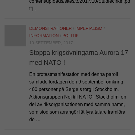
content/uploads/sites/3/2017/10/Studiecirkel.pd
f”]…
DEMONSTRATIONER
/
IMPERIALISM
/
INFORMATION
/
POLITIK
10 SEPTEMBER, 2017
Stoppa krigsövningarna Aurora 17
med NATO !
En protestmanifestation med denna paroll
samlade lördagen den 9 september omkring
400 personer på Sergels torg i Stockholm.
Aktionsgruppen Nej till NATO i Stockholm, en
del av riksorganisationen med samma namn,
som stod som arrangör lät fyra talare framföra
de …