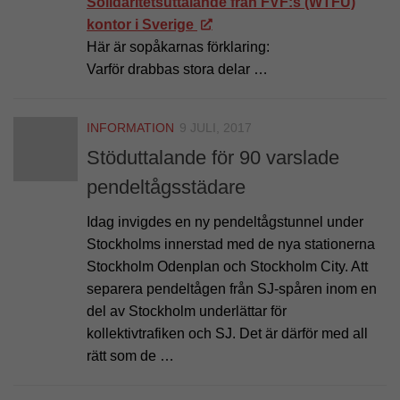
Solidaritetsuttalande från FVF:s (WTFU)
kontor i Sverige
Här är sopåkarnas förklaring:
Varför drabbas stora delar …
INFORMATION
9 JULI, 2017
Stöduttalande för 90 varslade
pendeltågsstädare
Idag invigdes en ny pendeltågstunnel under
Stockholms innerstad med de nya stationerna
Stockholm Odenplan och Stockholm City. Att
separera pendeltågen från SJ-spåren inom en
del av Stockholm underlättar för
kollektivtrafiken och SJ. Det är därför med all
rätt som de …