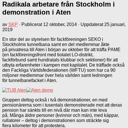
Radikala arbetare från Stockholm i
demonstration i Aten
av
SKP
· Publicerat
12 oktober, 2014
· Uppdaterat
25 januari,
2019
En stor del av styrelsen för fackföreningen SEKO i
Stockholms tunnelbana samt en del medlemmar åkte
på privatresa till Aten i början av oktober för att träffa PAME
(en fackföreningsfront med tiotalet LO-distrikt,
fackförbund samt hundratals klubbar och sektioner) för att
utbyta erfarenheter i kampen mot kapitalet. De träffade också
den Fackliga Världsfederationen (WFTU) som har ca 90
miljoner medlemmar över hela världen samt ledningen
för tunnelbanefacket i Aten.
Gruppen deltog också i två demonstrationer, en med
pensionärerna som i tusentals demonstrerade mot att deras
pension har sänkts till en nivå där man kan inte leva
på. Många äldre personer (kvinnor och män), med käppar,
rullatorer – deltog i demonstrationen som sträckte sig
flera kilometer för att protestera.