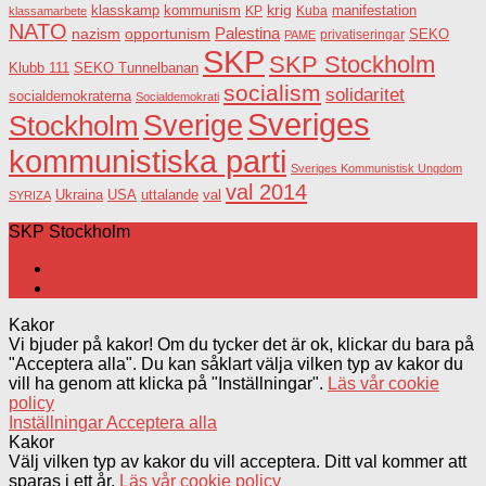
krig
klasskamp
kommunism
KP
Kuba
manifestation
klassamarbete
NATO
Palestina
nazism
opportunism
privatiseringar
SEKO
PAME
SKP
SKP Stockholm
SEKO Tunnelbanan
Klubb 111
socialism
solidaritet
socialdemokraterna
Socialdemokrati
Sveriges
Sverige
Stockholm
kommunistiska parti
Sveriges Kommunistisk Ungdom
val 2014
USA
uttalande
val
Ukraina
SYRIZA
SKP Stockholm
Kakor
Vi bjuder på kakor! Om du tycker det är ok, klickar du bara på
"Acceptera alla". Du kan såklart välja vilken typ av kakor du
vill ha genom att klicka på "Inställningar".
Läs vår cookie
policy
Inställningar
Acceptera alla
Kakor
Välj vilken typ av kakor du vill acceptera. Ditt val kommer att
sparas i ett år.
Läs vår cookie policy