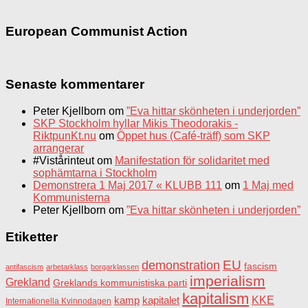
European Communist Action
Senaste kommentarer
Peter Kjellborn
om
”Eva hittar skönheten i underjorden”
SKP Stockholm hyllar Mikis Theodorakis -
RiktpunKt.nu
om
Öppet hus (Café-träff) som SKP
arrangerar
#Vistårinteut
om
Manifestation för solidaritet med
sophämtarna i Stockholm
Demonstrera 1 Maj 2017 « KLUBB 111
om
1 Maj med
Kommunisterna
Peter Kjellborn
om
”Eva hittar skönheten i underjorden”
Etiketter
EU
demonstration
fascism
antifascism
arbetarklass
borgarklassen
imperialism
Grekland
Greklands kommunistiska parti
kapitalism
KKE
kapitalet
kamp
Internationella Kvinnodagen