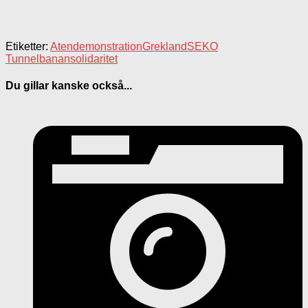
Etiketter:
Aten
demonstration
Grekland
SEKO
Tunnelbanan
solidaritet
Du gillar kanske också...