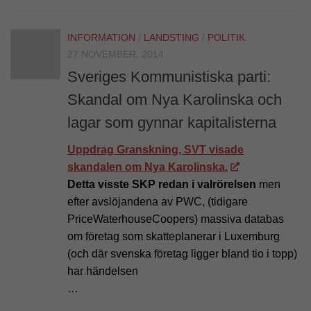
INFORMATION
/
LANDSTING
/
POLITIK
27 NOVEMBER, 2014
Sveriges Kommunistiska parti:
Skandal om Nya Karolinska och
lagar som gynnar kapitalisterna
Uppdrag Granskning, SVT visade
skandalen om Nya Karolinska.
Detta visste SKP redan i valrörelsen
men
efter avslöjandena av PWC, (tidigare
PriceWaterhouseCoopers) massiva databas
om företag som skatteplanerar i Luxemburg
(och där svenska företag ligger bland tio i topp)
har händelsen
…