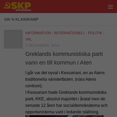
Hoppa till innehåll
100 % KLASSKAMP
INFORMATION
/
INTERNATIONELL
/
POLITIK
/
VAL
1 DECEMBER, 2014
Greklands kommunistiska parti
vann en till kommun i Aten
I går var det nyval i Kessariani, en av Atens
traditionella vänsterfästen, (nära Atens
centrum).
I Kessariani hade Greklands kommunistiska
parti, KKE, absolut majoritet i åratal men de
senaste 12 åren har socialdemokraterna och
opportunisterna varit i ledande ställning.