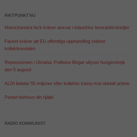
funktionalitet
och
uppbyggnad,
RIKTPUNKT.NU
baserat på
hur
Marockanska fack kräver ansvar i industrins leverantörskedjor
hemsidan
används.
Facket kräver att EU offentliga upphandling stärker
kollektivavtalen
Upplevelse
För att vår
Repressionen i Ukraina: Politiska fångar utlyser hungerstrejk
hemsida ska
den 5 augusti
prestera så
bra som
ALDI betalar 55 miljoner efter kollektiv kamp mot obetalt arbete
möjligt
under ditt
besök. Om
Partiet behöver din hjälp!
du nekar de
här kakorna
kommer viss
funktionalitet
att försvinna
RADIO KOMMUNIST
från
hemsidan.