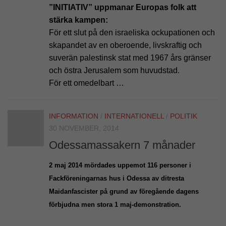
”INITIATIV” uppmanar Europas folk att
stärka kampen:
För ett slut på den israeliska ockupationen och
skapandet av en oberoende, livskraftig och
suverän palestinsk stat med 1967 års gränser
och östra Jerusalem som huvudstad.
För ett omedelbart …
INFORMATION
/
INTERNATIONELL
/
POLITIK
30 NOVEMBER, 2014
Odessamassakern 7 månader
2 maj 2014 mördades uppemot 116 personer i
Fackföreningarnas hus i Odessa av ditresta
Maidanfascister på grund av föregående dagens
förbjudna men stora 1 maj-demonstration.