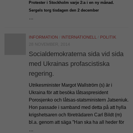
Protester i Stockholm varje 2:a i en ny månad.
Sergels torg tisdagen den 2 december
…
INFORMATION
/
INTERNATIONELL
/
POLITIK
28 NOVEMBER, 2014
Socialdemokraterna sida vid sida
med Ukrainas profascistiska
regering.
Utrikesminister Margot Wallström (s) är i
Ukraina för att besöka låtsaspresident
Porosjenko och låtsas-statsministern Jatseniuk.
Hon passade i samband med detta på att hylla
krigshetsaren och företrädaren Carl Bildt (m)
bl.a. genom att säga ”Han ska ha all heder för
…