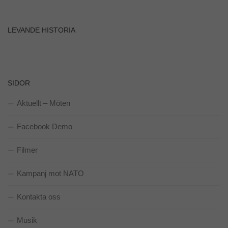
Marknadsföring
LEVANDE HISTORIA
Genom att dela
med dig av dina
intressen och ditt
beteende när du
surfar ökar du
SIDOR
chansen att få se
personligt
anpassat
Aktuellt – Möten
innehåll och
erbjudanden.
Facebook Demo
Filmer
Kampanj mot NATO
Kontakta oss
Musik