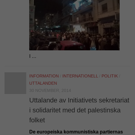
I …
INFORMATION
/
INTERNATIONELL
/
POLITIK
/
UTTALANDEN
30 NOVEMBER, 2014
Uttalande av Initiativets sekretariat
i solidaritet med det palestinska
folket
De europeiska kommunistiska partiernas