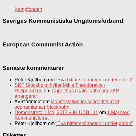
Kampfonden
Sveriges Kommunistiska Ungdomsförbund
European Communist Action
Senaste kommentarer
Peter Kjellborn
om
”Eva hittar skönheten i underjorden”
SKP Stockholm hyllar Mikis Theodorakis -
RiktpunKt.nu
om
Öppet hus (Café-träff) som SKP
arrangerar
#Vistårinteut
om
Manifestation för solidaritet med
sophämtarna i Stockholm
Demonstrera 1 Maj 2017 « KLUBB 111
om
1 Maj med
Kommunisterna
Peter Kjellborn
om
”Eva hittar skönheten i underjorden”
Etiketter