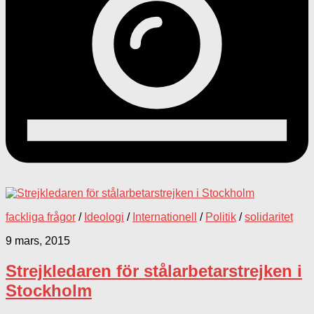
fackliga frågor
/
Ideologi
/
Internationell
/
Politik
/
solidaritet
9 mars, 2015
Strejkledaren för stålarbetarstrejken i
Stockholm