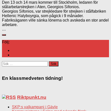
Den 13 och 14 mars kommer till Stockholm, ledaren för
stålarbetarstrejken i Aten, Georgios Sifonios.
Georgios Sifonios, var strejkledare för strejken i stålfabriken
Hellenic Halyboyrgia, som pågick i 9 månader.
Fabriksägaren ville sänka lönerna och avskeda en stor andel
arbetare.
…
Följ:
Sök
efter:
En klassmedveten tidning!
Riktpunkt.nu
SKP:s valkampanj i Gävle