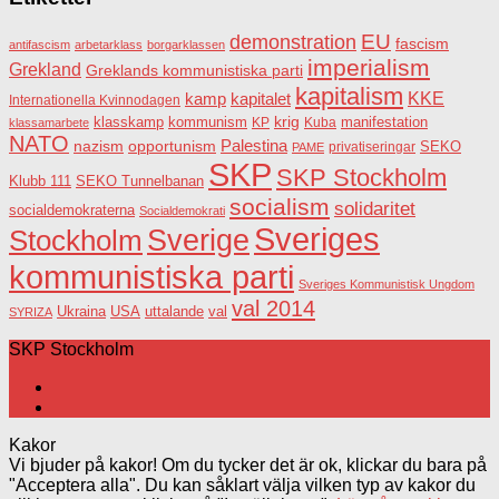
EU
demonstration
fascism
antifascism
arbetarklass
borgarklassen
imperialism
Grekland
Greklands kommunistiska parti
kapitalism
KKE
kapitalet
kamp
Internationella Kvinnodagen
krig
klasskamp
kommunism
KP
Kuba
manifestation
klassamarbete
NATO
Palestina
nazism
opportunism
privatiseringar
SEKO
PAME
SKP
SKP Stockholm
SEKO Tunnelbanan
Klubb 111
socialism
solidaritet
socialdemokraterna
Socialdemokrati
Sveriges
Sverige
Stockholm
kommunistiska parti
Sveriges Kommunistisk Ungdom
val 2014
USA
uttalande
val
Ukraina
SYRIZA
SKP Stockholm
Kakor
Vi bjuder på kakor! Om du tycker det är ok, klickar du bara på
"Acceptera alla". Du kan såklart välja vilken typ av kakor du